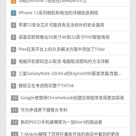
华硕Zenfone 7出现在Geekbench上
2
iPhone 12系列相机和电池的详细信息揭晓
3
苹果T2安全芯片可能具有无法修补的安全漏洞
4
诺基亚即将推出50英寸4K和32英寸FHD智能电视
5
Plex在其平台上的众多解决方案中添加了Tidal
6
电脑开机密码怎么取消 电脑取消密码的方法详解
7
三星GalaxyNote 20Ultra的Exynos990基准泄漏,性能没有重大改善
8
微软正在考虑购买整个TikTok
9
Google使使用Chromebook创建应用程序变得更加容易
10
华为申请屏下摄像头专利
11
新的POCO手机被嘲笑为一加Nord的挑战者
12
T-Mobile解释了您将在重新开放的商店中看到的更改
13