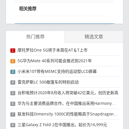
相关推荐
热门推荐
精选文章
摩托罗拉One 5G将于本周在AT＆T上市
1
5G华为Mate 40系列可能会推迟到2021年
2
小米米10T带有MEMC支持的运动型LCD屏幕
3
雷克萨斯LC 500敞篷车的特别启动
4
台积电预计2020年8月收入将突破42亿美元，创历史新高
5
华为与主要消费品牌合作，在中国推出采用HarmonyOS 2.0的智能家居产品
6
联发科技Dimensity 1000C的性能略高于Snapdragon 765G
7
三星Galaxy Z Fold 2在中国推出，起价为16,999元
8