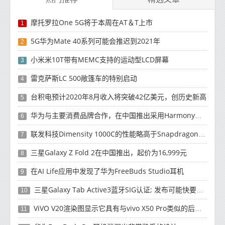
摩托罗拉One 5G将于本周在AT＆T上市
1
5G华为Mate 40系列可能会推迟到2021年
2
小米米10T带有MEMC支持的运动型LCD屏幕
3
雷克萨斯LC 500敞篷车的特别启动
4
台积电预计2020年8月收入将突破42亿美元，创历史新高
5
华为与主要消费品牌合作，在中国推出采用HarmonyOS 2.0的智能家居产品
6
联发科技Dimensity 1000C的性能略高于Snapdragon 765G
7
三星Galaxy Z Fold 2在中国推出，起价为16,999元
8
在AI Life应用中发现了华为FreeBuds Studio耳机
9
三星Galaxy Tab Active3蓝牙SIG认证; 发布可能快要结束了
10
ViVO V20渲染图显示它具有与vivo X50 Pro类似的后部设计
11