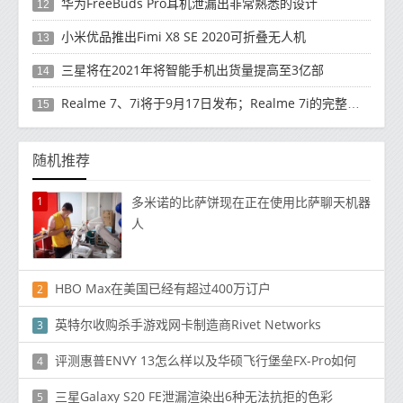
华为FreeBuds Pro耳机泄漏出非常熟悉的设计
12
小米优品推出Fimi X8 SE 2020可折叠无人机
13
三星将在2021年将智能手机出货量提高至3亿部
14
Realme 7、7i将于9月17日发布；Realme 7i的完整规格并导致泄漏
15
随机推荐
1
多米诺的比萨饼现在正在使用比萨聊天机器
人
HBO Max在美国已经有超过400万订户
2
英特尔收购杀手游戏网卡制造商Rivet Networks
3
评测惠普ENVY 13怎么样以及华硕飞行堡垒FX-Pro如何
4
三星Galaxy S20 FE泄漏渲染出6种无法抗拒的色彩
5