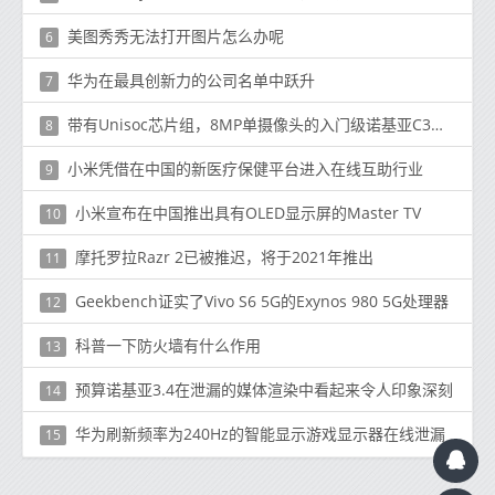
美图秀秀无法打开图片怎么办呢
6
华为在最具创新力的公司名单中跃升
7
带有Unisoc芯片组，8MP单摄像头的入门级诺基亚C3在中国推出
8
小米凭借在中国的新医疗保健平台进入在线互助行业
9
小米宣布在中国推出具有OLED显示屏的Master TV
10
摩托罗拉Razr 2已被推迟，将于2021年推出
11
Geekbench证实了Vivo S6 5G的Exynos 980 5G处理器
12
科普一下防火墙有什么作用
13
预算诺基亚3.4在泄漏的媒体渲染中看起来令人印象深刻
14
华为刷新频率为240Hz的智能显示游戏显示器在线泄漏
15