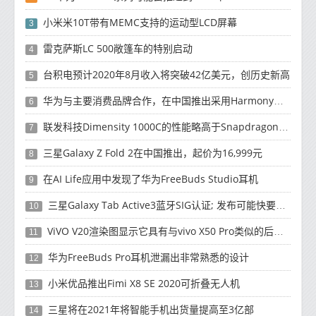
小米米10T带有MEMC支持的运动型LCD屏幕
3
雷克萨斯LC 500敞篷车的特别启动
4
台积电预计2020年8月收入将突破42亿美元，创历史新高
5
华为与主要消费品牌合作，在中国推出采用HarmonyOS 2.0的智能家居产品
6
联发科技Dimensity 1000C的性能略高于Snapdragon 765G
7
三星Galaxy Z Fold 2在中国推出，起价为16,999元
8
在AI Life应用中发现了华为FreeBuds Studio耳机
9
三星Galaxy Tab Active3蓝牙SIG认证; 发布可能快要结束了
10
ViVO V20渲染图显示它具有与vivo X50 Pro类似的后部设计
11
华为FreeBuds Pro耳机泄漏出非常熟悉的设计
12
小米优品推出Fimi X8 SE 2020可折叠无人机
13
三星将在2021年将智能手机出货量提高至3亿部
14