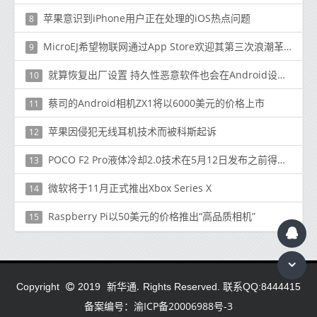
苹果意识到iPhone用户正在处理的iOS热点问题
8
MicroEJ希望物联网通过App Store欢迎其第三次浪潮革命
9
就算恢复出厂设置 持久性恶意软件也会在Android设备上自行重新安装
10
蔡司的Android相机ZX1将以6000美元的价格上市
11
苹果因侵犯无线耳机技术而被科斯起诉
12
POCO F2 Pro液体冷却2.0技术在5月12日发布之前得到确认
13
微软将于11月正式推出Xbox Series X
14
Raspberry Pi以50美元的价格推出“高品质相机”
15
新华通.
Copyright
2019
Rights Reserved. 联系QQ:8444415
备案编号：渝ICP备20006988号-3