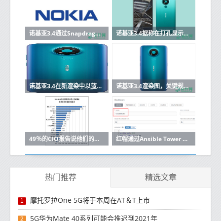
诺基亚3.4通过Snapdragon 460和3GB RAM访问Geekbench
诺基亚3.4据称在打孔显示器，圆形三摄像头阵列上的渲染提示
诺基亚3.4在新渲染中以蓝色显示
诺基亚3.4渲染图，关键规格和价格泄露
49％的CIO报告说他们的企业已经改变了他们的商业模式
红帽通过Ansible Tower 3.4更新提升工作流程自动化
热门推荐
精选文章
摩托罗拉One 5G将于本周在AT＆T上市
1
5G华为Mate 40系列可能会推迟到2021年
2