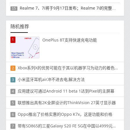
Realme 7、7i将于9月17日发布；Realme 7i的完整规格并导致泄漏
15
随机推荐
1
OnePlus 8T支持快速充电功能
Xbox系列X的优势可能在于其以机器学习为动力的着色器核心,量子梦想
2
小米蓝牙耳机air冲不进去电,解决方法
3
应用建议可通过Android 11 beta 1达到Pixel的主屏幕
4
联想推出具有2K全屏设计的ThinkVision 27英寸显示器
5
Oppo推出了价格实惠的Oppo K7x，这是功能和价格
6
带有SD865的三星Galaxy S20 FE 5G在中国以4999元的价格首次亮相
7