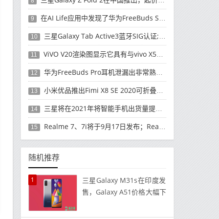
8
在AI Life应用中发现了华为FreeBuds Studio耳机
9
三星Galaxy Tab Active3蓝牙SIG认证; 发布可能快要结束了
10
ViVO V20渲染图显示它具有与vivo X50 Pro类似的后部设计
11
华为FreeBuds Pro耳机泄漏出非常熟悉的设计
12
小米优品推出Fimi X8 SE 2020可折叠无人机
13
三星将在2021年将智能手机出货量提高至3亿部
14
Realme 7、7i将于9月17日发布；Realme 7i的完整规格并导致泄漏
15
随机推荐
1
三星Galaxy M31s在印度发
售，Galaxy A51价格大幅下
调