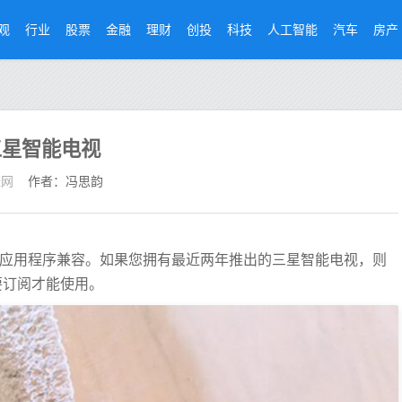
观
行业
股票
金融
理财
创投
科技
人工智能
汽车
房产
三星智能电视
经网
作者：冯思韵
sic应用程序兼容。如果您拥有最近两年推出的三星智能电视，则
需要订阅才能使用。