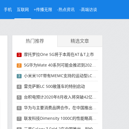
手机
互联网
+传播无限
-热点资讯
-高端访谈
热门推荐
精选文章
摩托罗拉One 5G将于本周在AT＆T上市
1
5G华为Mate 40系列可能会推迟到2021年
2
小米米10T带有MEMC支持的运动型LCD屏幕
3
雷克萨斯LC 500敞篷车的特别启动
4
台积电预计2020年8月收入将突破42亿美元，创历史新高
5
华为与主要消费品牌合作，在中国推出采用HarmonyOS 2.0的智能家居产品
6
联发科技Dimensity 1000C的性能略高于Snapdragon 765G
7
三星Galaxy Z Fold 2在中国推出，起价为16,999元