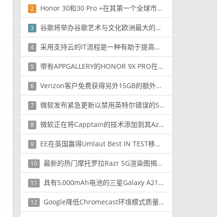
Honor 30和30 Pro +在其第一个全球市场中推出-俄罗斯
2
谷歌将举办谷歌艺术与文化欧洲最大的狂欢节
3
采用支持云的IT流程是一种有助于提高工作安全性的方法
4
带有APPGALLERY的HONOR 9X PRO在印度首次亮相
5
Verizon客户免费获得另外15GB的额外数据
6
微软发布紧急更新以禁用英特尔错误的Spectre补丁
7
微软正在将Capptain的技术添加到其Azure云服务套件中
8
EE在英国赢得Umlaut Best IN TEST移动基准测试奖
9
最新的热门摩托罗拉Razr 5G渲染图揭示了两个先前未知的事物
10
具有5,000mAh电池的三星Galaxy A21s即将在印度推出
11
Google降低Chromecast环境模式质量以压缩带宽
12