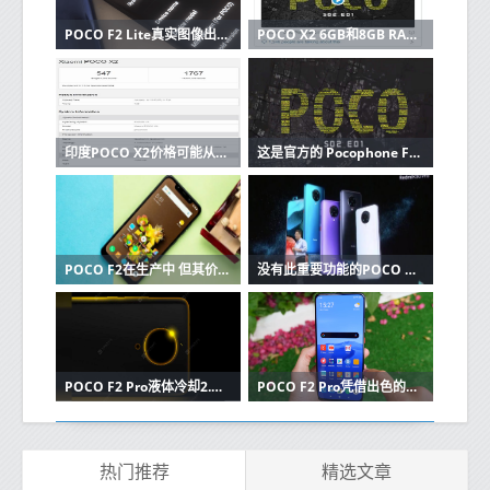
POCO F2 Lite真实图像出现露珠缺口
POCO X2 6GB和8GB RAM变体在发布前在Geekbench上列出
印度POCO X2价格可能从18999卢比起 已确认27W快速充电支持
这是官方的 Pocophone F2即将面世
POCO F2在生产中 但其价格不会与POCO F1接近
没有此重要功能的POCO F2可能会在印​​度推出
POCO F2 Pro液体冷却2.0技术在5月12日发布之前得到确认
POCO F2 Pro凭借出色的色彩通过了耐久性测试
热门推荐
精选文章