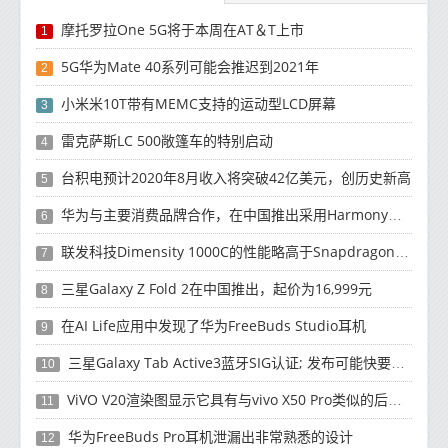
摩托罗拉One 5G将于本周在AT＆T上市
1
5G华为Mate 40系列可能会推迟到2021年
2
小米米10T带有MEMC支持的运动型LCD屏幕
3
雷克萨斯LC 500敞篷车的特别启动
4
台积电预计2020年8月收入将突破42亿美元，创历史新高
5
华为与主要消费品牌合作，在中国推出采用HarmonyOS 2.0的智能家居产品
6
联发科技Dimensity 1000C的性能略高于Snapdragon 765G
7
三星Galaxy Z Fold 2在中国推出，起价为16,999元
8
在AI Life应用中发现了华为FreeBuds Studio耳机
9
三星Galaxy Tab Active3蓝牙SIG认证; 发布可能快要结束了
10
ViVO V20渲染图显示它具有与vivo X50 Pro类似的后部设计
11
华为FreeBuds Pro耳机泄漏出非常熟悉的设计
12