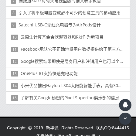
据报道Starz对有关电视盗版的推文表示歉意
7
引入了将平板电脑变成必不可少的创意工具的移动应用程序
8
Satechi USB-C无线充电器专为AirPods设计
9
云原生计算基金会欢迎容器和Rkt作为新项目
10
Facebook承认它不正确地将用户数据提供给了第三方开发人员
11
Google搜索结果即使是隐身用户和注销用户也可以个性化
12
OnePlus 8T支持快速充电功能
13
小米优品推出Haylou LS04太阳能智能手表，具有30天待机和12种运动模式
14
了解有关Google秘密的Pixel Superfan俱乐部的信息
15
新华通.
Copyright
2019
Rights Reserved. 联系QQ:8444415