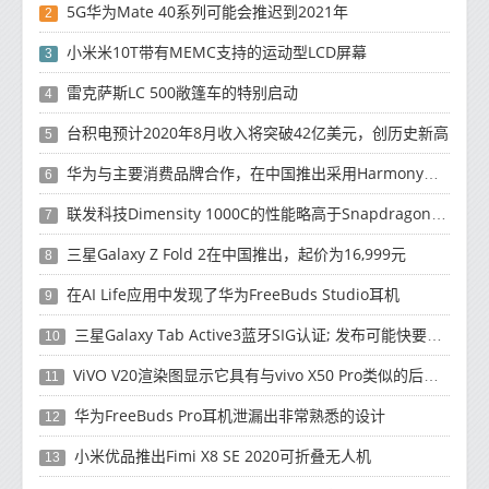
5G华为Mate 40系列可能会推迟到2021年
2
小米米10T带有MEMC支持的运动型LCD屏幕
3
雷克萨斯LC 500敞篷车的特别启动
4
台积电预计2020年8月收入将突破42亿美元，创历史新高
5
华为与主要消费品牌合作，在中国推出采用HarmonyOS 2.0的智能家居产品
6
联发科技Dimensity 1000C的性能略高于Snapdragon 765G
7
三星Galaxy Z Fold 2在中国推出，起价为16,999元
8
在AI Life应用中发现了华为FreeBuds Studio耳机
9
三星Galaxy Tab Active3蓝牙SIG认证; 发布可能快要结束了
10
ViVO V20渲染图显示它具有与vivo X50 Pro类似的后部设计
11
华为FreeBuds Pro耳机泄漏出非常熟悉的设计
12
小米优品推出Fimi X8 SE 2020可折叠无人机
13