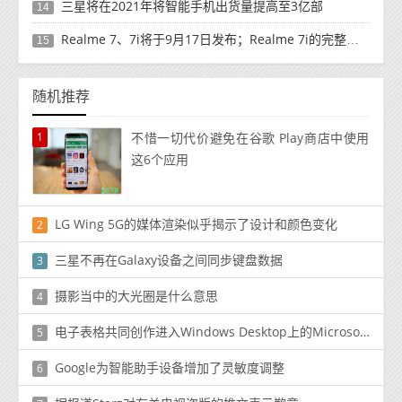
三星将在2021年将智能手机出货量提高至3亿部
14
Realme 7、7i将于9月17日发布；Realme 7i的完整规格并导致泄漏
15
随机推荐
1
不惜一切代价避免在谷歌 Play商店中使用
这6个应用
LG Wing 5G的媒体渲染似乎揭示了设计和颜色变化
2
三星不再在Galaxy设备之间同步键盘数据
3
摄影当中的大光圈是什么意思
4
电子表格共同创作进入Windows Desktop上的Microsoft Excel
5
Google为智能助手设备增加了灵敏度调整
6