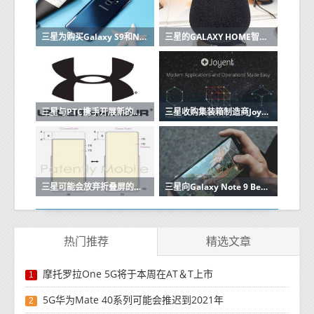
三星为购买Galaxy S9和Note 9的用户提供高达200欧元的报销
三星的GALAXY HOME智能音箱在UNPACKED 2019上没有亮相
三星与PTC携手开展新的物联网计划
三星收购集装箱制造商Joyent将建立自己的云
三星可能会放弃折叠屏的移动体验
三星向Galaxy Note 9 Beta测试仪推出稳定的Android 10更新
热门推荐
精选文章
摩托罗拉One 5G将于本周在AT＆T上市
1
5G华为Mate 40系列可能会推迟到2021年
2