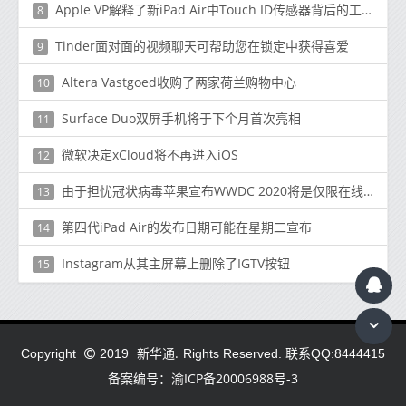
Apple VP解释了新iPad Air中Touch ID传感器背后的工程设计
8
Tinder面对面的视频聊天可帮助您在锁定中获得喜爱
9
Altera Vastgoed收购了两家荷兰购物中心
10
Surface Duo双屏手机将于下个月首次亮相
11
微软决定xCloud将不再进入iOS
12
由于担忧冠状病毒苹果宣布WWDC 2020将是仅限在线活动
13
第四代iPad Air的发布日期可能在星期二宣布
14
Instagram从其主屏幕上删除了IGTV按钮
15
新华通.
Copyright
2019
Rights Reserved. 联系QQ:8444415
备案编号：渝ICP备20006988号-3