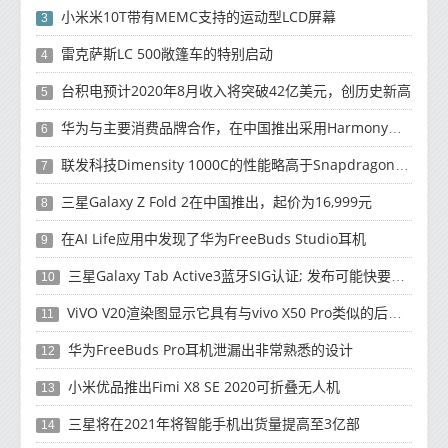
小米米10T带有MEMC支持的运动型LCD屏幕
3
雷克萨斯LC 500敞篷车的特别启动
4
台积电预计2020年8月收入将突破42亿美元，创历史新高
5
华为与主要消费品牌合作，在中国推出采用HarmonyOS 2.0的智能家居产品
6
联发科技Dimensity 1000C的性能略高于Snapdragon 765G
7
三星Galaxy Z Fold 2在中国推出，起价为16,999元
8
在AI Life应用中发现了华为FreeBuds Studio耳机
9
三星Galaxy Tab Active3蓝牙SIG认证; 发布可能快要结束了
10
ViVO V20渲染图显示它具有与vivo X50 Pro类似的后部设计
11
华为FreeBuds Pro耳机泄漏出非常熟悉的设计
12
小米优品推出Fimi X8 SE 2020可折叠无人机
13
三星将在2021年将智能手机出货量提高至3亿部
14