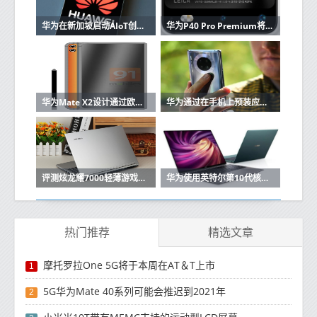
华为在新加坡启动AIoT创新训练营
华为P40 Pro Premium将加入P40和P40 Pro具有10倍变焦摄像头
华为Mate X2设计通过欧洲认证上市
华为通过在手机上预装应用来弥补Play商店的不足
评测炫龙耀7000轻薄游戏本怎么样以及华为MateBook 13如何
华为使用英特尔第10代核心CPU升级MateBook X Pro 2020
热门推荐
精选文章
摩托罗拉One 5G将于本周在AT＆T上市
1
5G华为Mate 40系列可能会推迟到2021年
2