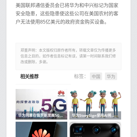
美国联邦通信委员会已将华为和中兴标记为国家
安全隐患，这些隐患使这些公司在美国农村的客
户无法使用85亿美元的政府资金购买设备。
郑重声明：本文版权归原作者所有，转载文章仅为传播更多
信息之目的，如作者信息标记有误，请第一时间联系我们修
改或删除，多谢。
中国
华为
标签：
相关推荐
华为同意在俄罗斯发展5G可以在具有电信MTS的下一代蜂窝网络上运行
华为StorySign使用AI将儿童读物翻译成手语