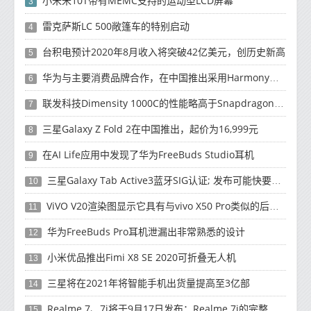
小米米10T带有MEMC支持的运动型LCD屏幕
3
雷克萨斯LC 500敞篷车的特别启动
4
台积电预计2020年8月收入将突破42亿美元，创历史新高
5
华为与主要消费品牌合作，在中国推出采用HarmonyOS 2.0的智能家居产品
6
联发科技Dimensity 1000C的性能略高于Snapdragon 765G
7
三星Galaxy Z Fold 2在中国推出，起价为16,999元
8
在AI Life应用中发现了华为FreeBuds Studio耳机
9
三星Galaxy Tab Active3蓝牙SIG认证; 发布可能快要结束了
10
ViVO V20渲染图显示它具有与vivo X50 Pro类似的后部设计
11
华为FreeBuds Pro耳机泄漏出非常熟悉的设计
12
小米优品推出Fimi X8 SE 2020可折叠无人机
13
三星将在2021年将智能手机出货量提高至3亿部
14
Realme 7、7i将于9月17日发布；Realme 7i的完整规格并导致泄漏
15