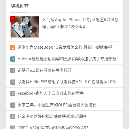
随机推荐
1
入门级Apple iPhone 12机型配置64GB存
储，而Pro机型128GB起
评测华为MateBook 13锐龙版怎么样 性能与颜值兼得
2
Hotstar通过迪士尼内容和更多内容添加了孩子专用部分
3
诺基亚5.3现在可以在美国预订
4
联发科Helio P95随附了联发科技APU 2.0 性能提高10％
5
Facebook也加入了云游戏市场的竞争
6
未来三年，中国生产的OLED面板将大幅增长
7
什么浏览器好用稳定速度快试试火狐吧
8
OPPO A32可以在中国更名为OPPO A53
9