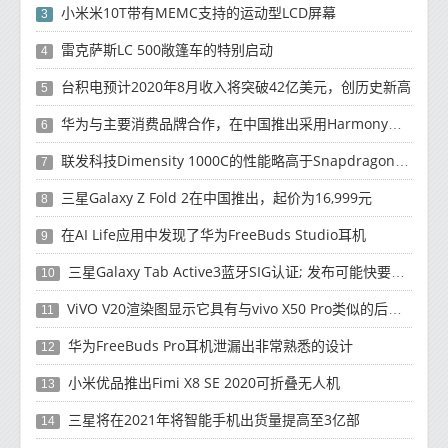
小米米10T带有MEMC支持的运动型LCD屏幕
3
雷克萨斯LC 500敞篷车的特别启动
4
台积电预计2020年8月收入将突破42亿美元，创历史新高
5
华为与主要消费品牌合作，在中国推出采用HarmonyOS 2.0的智能家居产品
6
联发科技Dimensity 1000C的性能略高于Snapdragon 765G
7
三星Galaxy Z Fold 2在中国推出，起价为16,999元
8
在AI Life应用中发现了华为FreeBuds Studio耳机
9
三星Galaxy Tab Active3蓝牙SIG认证; 发布可能快要结束了
10
ViVO V20渲染图显示它具有与vivo X50 Pro类似的后部设计
11
华为FreeBuds Pro耳机泄漏出非常熟悉的设计
12
小米优品推出Fimi X8 SE 2020可折叠无人机
13
三星将在2021年将智能手机出货量提高至3亿部
14