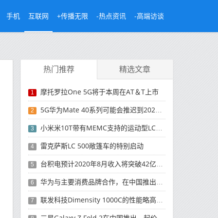
手机
互联网
+传播无限
-热点资讯
-高端访谈
热门推荐
精选文章
摩托罗拉One 5G将于本周在AT＆T上市
1
5G华为Mate 40系列可能会推迟到2021年
2
小米米10T带有MEMC支持的运动型LCD屏幕
3
雷克萨斯LC 500敞篷车的特别启动
4
台积电预计2020年8月收入将突破42亿美元，创历史新高
5
华为与主要消费品牌合作，在中国推出采用HarmonyOS 2.0的智能家居产品
6
联发科技Dimensity 1000C的性能略高于Snapdragon 765G
7
三星Galaxy Z Fold 2在中国推出，起价为16,999元