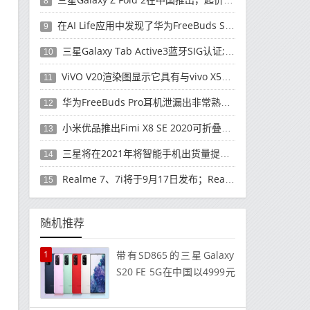
8
在AI Life应用中发现了华为FreeBuds Studio耳机
9
三星Galaxy Tab Active3蓝牙SIG认证; 发布可能快要结束了
10
ViVO V20渲染图显示它具有与vivo X50 Pro类似的后部设计
11
华为FreeBuds Pro耳机泄漏出非常熟悉的设计
12
小米优品推出Fimi X8 SE 2020可折叠无人机
13
三星将在2021年将智能手机出货量提高至3亿部
14
Realme 7、7i将于9月17日发布；Realme 7i的完整规格并导致泄漏
15
随机推荐
1
带有SD865的三星Galaxy
S20 FE 5G在中国以4999元
的价格首次亮相