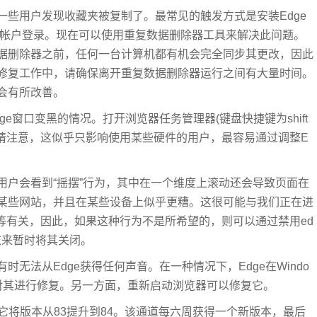
些用户发现收藏夹被复制了。最常见的触发方式是安装Edge
ge的帐户登录。现在可以使用重复数据删除器工具来解决此问题。
据删除器之前，任何一台计算机都有机会完全同步其更改，因此
修复工作中，请确保离开重复数据删除器运行之间有大量时间。
况会有所改善。
e窗口变黑的情况。打开浏览器任务管理器(键盘快捷键为shift
题。请注意，这似乎只影响使用某些硬件的用户，最容易通过调整E
用户会看到“摇摆”行为，其中在一个维度上滚动还会导致页面在
某些网站，并且在某些设备上似乎更糟。这很可能与我们正在进
行为同等有关，因此，如果这种行为不是所希望的，则可以通过禁用ed
lling标志来暂时将其关闭。
无法从Edge获得任何声音。在一种情况下，Edge在Windo
静音可以对其进行修复。另一方面，重新启动浏览器可以修复它。
，它将版本从83提升到84。该通道每六周获得一个新版本，最后