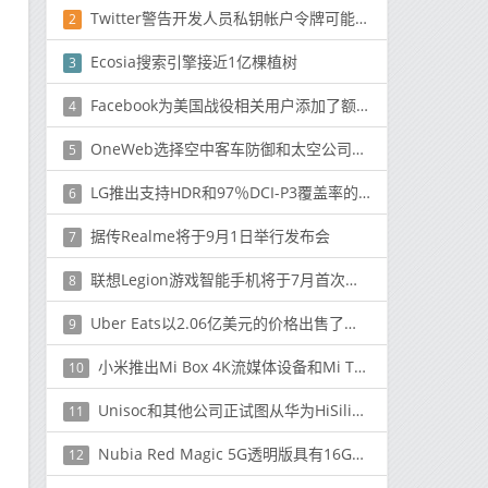
Twitter警告开发人员私钥帐户令牌可能已经暴露
2
Ecosia搜索引擎接近1亿棵植树
3
Facebook为美国战役相关用户添加了额外的安全工具
4
OneWeb选择空中客车防御和太空公司作为卫星星座发射的制造合作伙
5
LG推出支持HDR和97％DCI-P3覆盖率的新型4K投影仪
6
据传Realme将于9月1日举行发布会
7
联想Legion游戏智能手机将于7月首次亮相
8
Uber Eats以2.06亿美元的价格出售了印度业务
9
小米推出Mi Box 4K流媒体设备和Mi True Wireless耳机2
10
Unisoc和其他公司正试图从华为HiSilicon挖人才
11
Nubia Red Magic 5G透明版具有16GB LPDDR5 RAM，售价5199元（735美元）
12