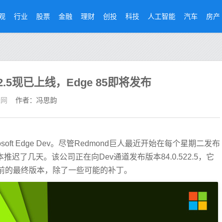
观
行业
股票
金融
理财
创投
科技
人工智能
汽车
房产
0.522.5现已上线，Edge 85即将发布
经网
作者：冯思韵
ft Edge Dev。尽管Redmond巨人最近开始在每个星期二发布
迟了几天。该公司正在向Dev通道发布版本84.0.522.5，它
之前的最终版本，除了一些可能的补丁。