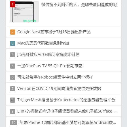
1
微信搜不到附近的人，是哪些原因造成的呢
Google Nest宣布将于7月13日推出新产品
2
Mac的恶意代码数量急剧增加
3
Jio光纤效应Airtel修订家庭宽带计划
4
一加OnePlus TV 55 Q1 Pro长期审查
5
司法部希望在Robocall案件中树立两个榜样
6
Verizon在COVID-19期间向消费者提供更多数据
7
TriggerMesh推出基于Kubernetes的无服务器管理平台
8
E Ink的折叠式笔记电子阅读器看起来像电子纸Surface Duo
9
苹果iPhone 12图片称诺基亚梦想可能震惊Android虔诚者
10