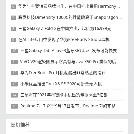
华为与主要消费品牌合作，在中国推出采用HarmonyOS 2.0的智能家居产品
6
联发科技Dimensity 1000C的性能略高于Snapdragon 765G
7
三星Galaxy Z Fold 2在中国推出，起价为16,999元
8
在AI Life应用中发现了华为FreeBuds Studio耳机
9
三星Galaxy Tab Active3蓝牙SIG认证; 发布可能快要结束了
10
ViVO V20渲染图显示它具有与vivo X50 Pro类似的后部设计
11
华为FreeBuds Pro耳机泄漏出非常熟悉的设计
12
小米优品推出Fimi X8 SE 2020可折叠无人机
13
三星将在2021年将智能手机出货量提高至3亿部
14
Realme 7、7i将于9月17日发布；Realme 7i的完整规格并导致泄漏
15
随机推荐