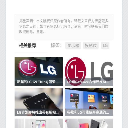
郑重声明：本文版权归原作者所有，转载文章仅为传播更多
信息之目的，如作者信息标记有误，请第一时间联系我们修
改或删除，多谢。
显示器
投影仪
LG
标签：
相关推荐
泄漏的LG G9 ThinQ渲染图显示四镜头设置与缺口显示屏
LG与Cerence合作开发AI互联汽车平台
LG计划即将推出带有新相机的V60 ThinQ
谷歌和LG可能放弃高通的旗舰产品Snapdragon 865