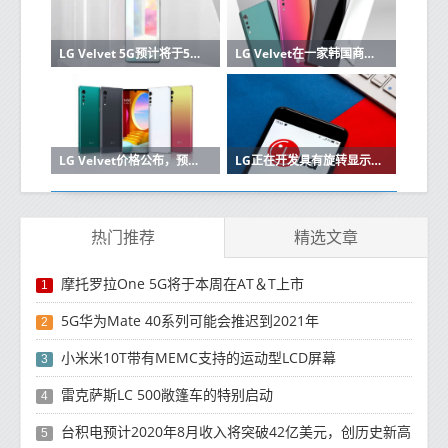
LG Velvet 5G预计将于5月在韩国推出
LG Velvet在一家韩国商店被抓
LG Velvet价格公布，预购从5月8日开始，促销于5月15日开始
LG正在开发具有旋转显示屏的双屏智能手机：报告
热门推荐
精选文章
摩托罗拉One 5G将于本周在AT＆T上市
1
5G华为Mate 40系列可能会推迟到2021年
2
小米米10T带有MEMC支持的运动型LCD屏幕
3
雷克萨斯LC 500敞篷车的特别启动
4
台积电预计2020年8月收入将突破42亿美元，创历史新高
5