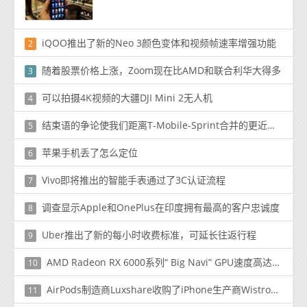
iQOO推出了新的Neo 3颜色变体和视频帧速率增强功能
2
随着股票价格上涨，Zoom现在比AMD和联合利华大得多
3
可以拍摄4K视频的大疆DJI Mini 2无人机
4
结束语的争论使我们距离T-Mobile-Sprint合并的更近了一步
5
苹果手机丢了怎么定位
6
Vivo即将推出的智能手表通过了3C认证流程
7
调查显示Apple和OnePlus在印度拥有最高的客户忠诚度
8
Uber推出了新的每小时收费标准，可延长往返行程
9
AMD Radeon RX 6000系列“ Big Navi” GPU速度高达2.4和2.2 GHz
10
AirPods制造商Luxshare收购了iPhone生产商Wistron的两家子公司
11