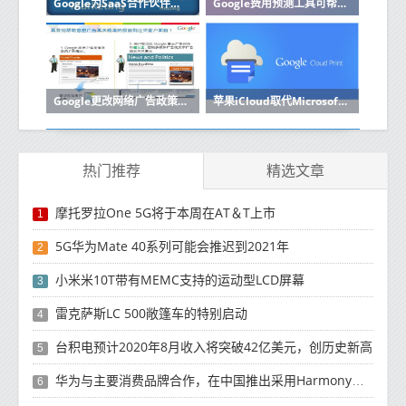
Google为SaaS合作伙伴启动了新的云计划
Google费用预测工具可帮助企业改善预算云成本
Google更改网络广告政策以符合欧盟的GDPR
苹果iCloud取代Microsoft Azure缺席Google Cloud
热门推荐
精选文章
摩托罗拉One 5G将于本周在AT＆T上市
1
5G华为Mate 40系列可能会推迟到2021年
2
小米米10T带有MEMC支持的运动型LCD屏幕
3
雷克萨斯LC 500敞篷车的特别启动
4
台积电预计2020年8月收入将突破42亿美元，创历史新高
5
华为与主要消费品牌合作，在中国推出采用HarmonyOS 2.0的智能家居产品
6