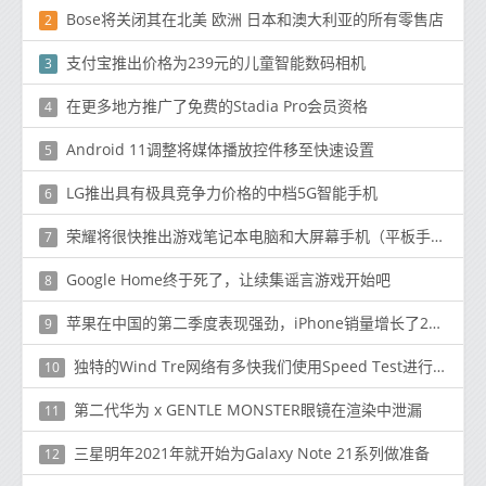
Bose将关闭其在北美 欧洲 日本和澳大利亚的所有零售店
2
支付宝推出价格为239元的儿童智能数码相机
3
在更多地方推广了免费的Stadia Pro会员资格
4
Android 11调整将媒体播放控件移至快速设置
5
LG推出具有极具竞争力价格的中档5G智能手机
6
荣耀将很快推出游戏笔记本电脑和大屏幕手机（平板手机）
7
Google Home终于死了，让续集谣言游戏开始吧
8
苹果在中国的第二季度表现强劲，iPhone销量增长了225％
9
独特的Wind Tre网络有多快我们使用Speed Test进行测试
10
第二代华为 x GENTLE MONSTER眼镜在渲染中泄漏
11
三星明年2021年就开始为Galaxy Note 21系列做准备
12