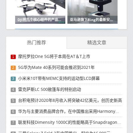
DJI将几个核心组件的产品保修期延长至12个月
亚马逊旗下Ring的最新安全摄像头是可在多个视点周围飞行的自主无人机
热门推荐
精选文章
摩托罗拉One 5G将于本周在AT＆T上市
1
5G华为Mate 40系列可能会推迟到2021年
2
小米米10T带有MEMC支持的运动型LCD屏幕
3
雷克萨斯LC 500敞篷车的特别启动
4
台积电预计2020年8月收入将突破42亿美元，创历史新高
5
华为与主要消费品牌合作，在中国推出采用HarmonyOS 2.0的智能家居产品
6
联发科技Dimensity 1000C的性能略高于Snapdragon 765G
7