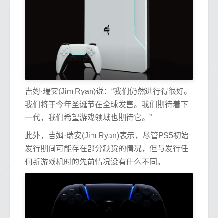
吉姆·瑞安(Jim Ryan)说：“我们仍然进行得很好。
我们将于今年圣诞节在全球发售。我们期待着下
一代，我们希望游戏领域也期待它。”
此外，吉姆·瑞安(Jim Ryan)表示，尽管PS5初始
发行期间可能存在部分缺货的情况，但与发行任
何新游戏机时的先前情况没有什么不同。