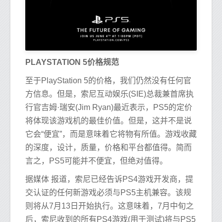
PLAYSTATION 5价格规范
至于PlayStation 5的价格，我们仍然没有任何官
方信息。但是，索尼互动娱乐(SIE)总裁兼首席执
行官吉姆·瑞安(Jim Ryan)最近表示，PS5的定价
将体现该游戏机的最佳价值。但是，这并不是说
它会“便宜”，而是意味着它将物有所值。游戏收藏
的深度，设计，质量，价格和平台都值得。简而
言之，PS5可能并不便宜，但绝对值得。
据媒体 报道，索尼已经告诉PS4游戏开发商，提
交认证的任何新游戏必须与PS5主机兼容。该规
则将从7月13日开始执行。这意味着，7月中旬之
后，索尼收到的所有PS4游戏(用于测试)将与PS5