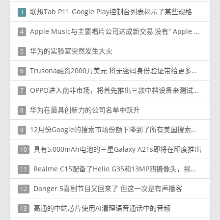
联想Tab P11 Google Play控制台列表揭示了某些规格
3
Apple Music与主要唱片公司达成新交易,没有“ Apple Prime”捆绑协议
4
华为的实验室突然发生大火
5
Trusona融资2000万美元 将无密码身份验证带给更多企业
6
OPPO进入南非市场，将首先推出三款中档设备来测试水域
7
华为在最具创新力的公司名单中跃升
8
12月份Google的搜索市场份额下降到了所有美国搜索推荐量的75.2%
9
具有5,000mAh电池的三星Galaxy A21s即将在印度推出
10
Realme C15配备了Helio G35和13MP四摄像头，揭示了新的漏洞
11
Danger 5喜剧节目又回来了 但这一次是有声播客
12
高通的中端芯片使用AI清理语音通话中的音频
13