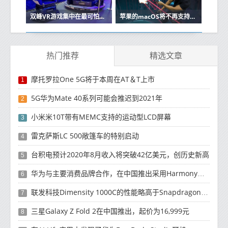
双峰VR游戏集中在最可怕的疯狂的部分显示
苹果的macOS将不再支持SteamVR
热门推荐
精选文章
摩托罗拉One 5G将于本周在AT＆T上市
1
5G华为Mate 40系列可能会推迟到2021年
2
小米米10T带有MEMC支持的运动型LCD屏幕
3
雷克萨斯LC 500敞篷车的特别启动
4
台积电预计2020年8月收入将突破42亿美元，创历史新高
5
华为与主要消费品牌合作，在中国推出采用HarmonyOS 2.0的智能家居产品
6
联发科技Dimensity 1000C的性能略高于Snapdragon 765G
7
三星Galaxy Z Fold 2在中国推出，起价为16,999元
8