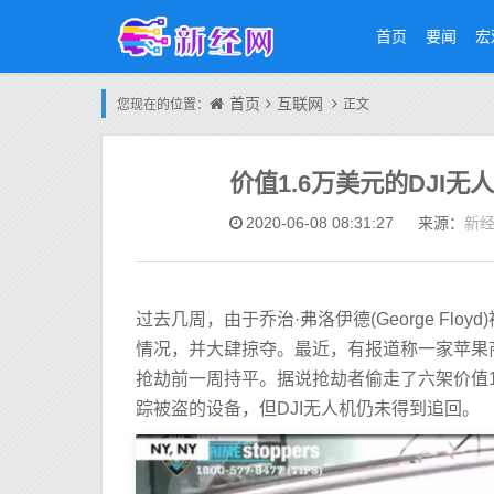
首页
要闻
宏
首页
互联网
您现在的位置：
正文
价值1.6万美元的DJI无
新
2020-06-08 08:31:27
来源：
过去几周，由于乔治·弗洛伊德(George F
情况，并大肆掠夺。最近，有报道称一家苹果商店
抢劫前一周持平。据说抢劫者偷走了六架价值16
踪被盗的设备，但DJI无人机仍未得到追回。