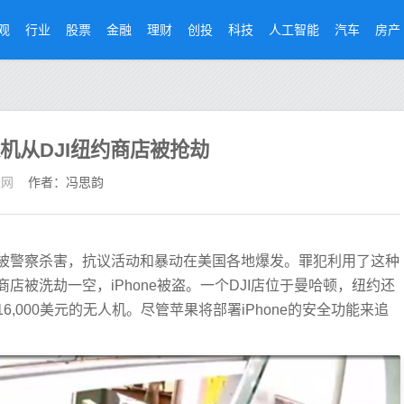
观
行业
股票
金融
理财
创投
科技
人工智能
汽车
房产
人机从DJI纽约商店被抢劫
经网
作者：冯思韵
loyd)被警察杀害，抗议活动和暴动在美国各地爆发。罪犯利用了这种
被洗劫一空，iPhone被盗。一个DJI店位于曼哈顿，纽约还
,000美元的无人机。尽管苹果将部署iPhone的安全功能来追