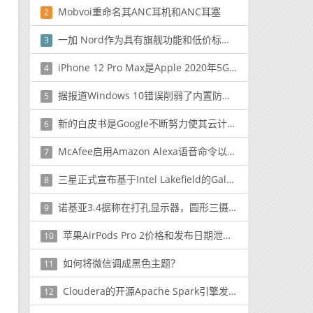
Mobvoi重命名其ANC耳机和ANC耳塞
2
一加 Nord作为具有旗舰功能和低价标签的高级中档手机推出
3
iPhone 12 Pro Max是Apple 2020年5G旗舰
4
据报道Windows 10错误削弱了内置防病毒功能
5
新的白皮书是Google不断努力使其云计算运营更加透明的一部分
6
McAfee启用Amazon Alexa语音命令以保护您的Wi-Fi
7
三星正式宣布基于Intel Lakefield的Galaxy Book S变体
8
诺基亚3.4据称在打孔显示器，圆形三摄像头阵列上的渲染提示
9
苹果AirPods Pro 2价格和发布日期泄露揭示了一些消息
10
如何将微信调成黑色主题？
11
Cloudera的开源Apache Spark引擎发行版上运行的Cloud Dataflow版本
12