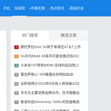
手机
互联网
+传播无限
-热点资讯
-高端访谈
热门推荐
精选文章
摩托罗拉One 5G将于本周在AT＆T上市
1
5G华为Mate 40系列可能会推迟到2021年
2
小米米10T带有MEMC支持的运动型LCD屏幕
3
雷克萨斯LC 500敞篷车的特别启动
4
台积电预计2020年8月收入将突破42亿美元，创历史新高
5
华为与主要消费品牌合作，在中国推出采用HarmonyOS 2.0的智能家居产品
6
联发科技Dimensity 1000C的性能略高于Snapdragon 765G
7
三星Galaxy Z Fold 2在中国推出，起价为16,999元