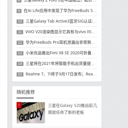
8
在AI Life应用中发现了华为FreeBuds Studio耳机
9
三星Galaxy Tab Active3蓝牙SIG认证; 发布可能快要结束了
10
ViVO V20渲染图显示它具有与vivo X50 Pro类似的后部设计
11
华为FreeBuds Pro耳机泄漏出非常熟悉的设计
12
小米优品推出Fimi X8 SE 2020可折叠无人机
13
三星将在2021年将智能手机出货量提高至3亿部
14
Realme 7、7i将于9月17日发布；Realme 7i的完整规格并导致泄漏
15
随机推荐
1
三星在Galaxy S20推出前几
周就任命了新的老板