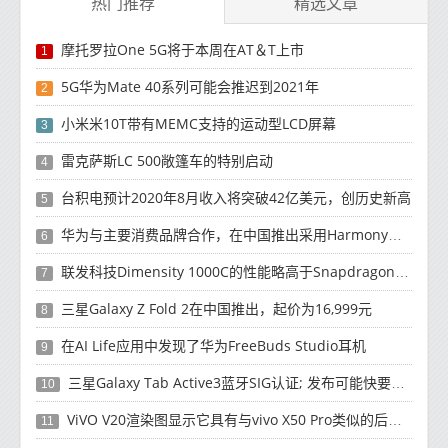
热门推荐
精选文章
摩托罗拉One 5G将于本周在AT＆T上市
1
5G华为Mate 40系列可能会推迟到2021年
2
小米米10T带有MEMC支持的运动型LCD屏幕
3
雷克萨斯LC 500敞篷车的特别启动
4
台积电预计2020年8月收入将突破42亿美元，创历史新高
5
华为与主要消费品牌合作，在中国推出采用HarmonyOS 2.0的智能家居产品
6
联发科技Dimensity 1000C的性能略高于Snapdragon 765G
7
三星Galaxy Z Fold 2在中国推出，起价为16,999元
8
在AI Life应用中发现了华为FreeBuds Studio耳机
9
三星Galaxy Tab Active3蓝牙SIG认证; 发布可能快要结束了
10
ViVO V20渲染图显示它具有与vivo X50 Pro类似的后部设计
11