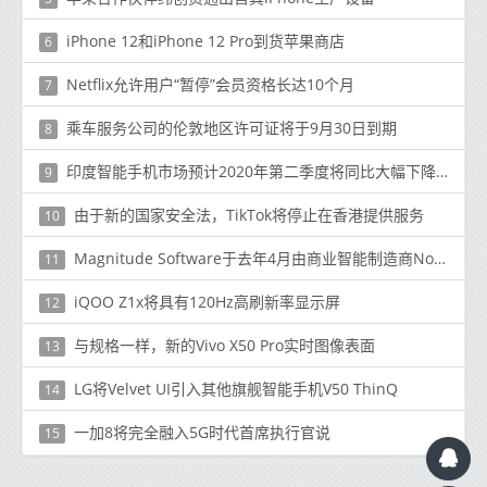
iPhone 12和iPhone 12 Pro到货苹果商店
6
Netflix允许用户“暂停”会员资格长达10个月
7
乘车服务公司的伦敦地区许可证将于9月30日到期
8
印度智能手机市场预计2020年第二季度将同比大幅下降50.6％，预计下半年将恢复
9
由于新的国家安全法，TikTok将停止在香港提供服务
10
Magnitude Software于去年4月由商业智能制造商Noetix和数据管理提供商Kalido合并而成
11
iQOO Z1x将具有120Hz高刷新率显示屏
12
与规格一样，新的Vivo X50 Pro实时图像表面
13
LG将Velvet UI引入其他旗舰智能手机V50 ThinQ
14
一加8将完全融入5G时代首席执行官说
15