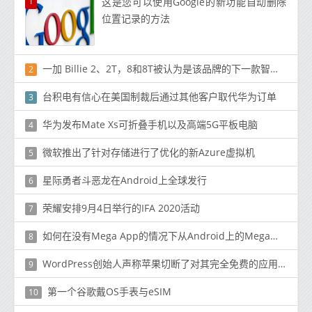
1
这是您可以使用Google的新功能自动删除
位置记录的方法
一加 Billie 2、2T，8和8T被认为是该品牌的下一款智能手机
2
台积电有信心在美国制裁后通过其他客户取代华为订单
3
华为发布Mate Xs可折叠手机以及高端5G平板电脑
4
微软推出了针对存储进行了优化的新Azure虚拟机
5
星际勇者斗恶龙在Android上全球发行
6
荣耀安排9月4日举行的IFA 2020活动
7
如何在没有Mega App的情况下从Android上的Mega下载
8
WordPress创始人声称苹果切断了对其完全免费的应用程序的更新
9
第一个谷歌戴OS手表与eSIM
10