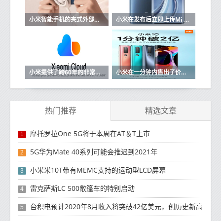
小米智能手机的夹式外部散热风扇开始销售
小米在发布后立即上传Mi 10的内核源
小米提供了跨60年的非常长的Mi Cloud订阅计划
小米在一分钟内售出了价值2亿元的小米10
热门推荐
精选文章
摩托罗拉One 5G将于本周在AT＆T上市
1
5G华为Mate 40系列可能会推迟到2021年
2
小米米10T带有MEMC支持的运动型LCD屏幕
3
雷克萨斯LC 500敞篷车的特别启动
4
台积电预计2020年8月收入将突破42亿美元，创历史新高
5