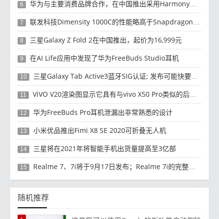
华为与主要消费品牌合作，在中国推出采用HarmonyOS 2.0的智能家居产品
6
联发科技Dimensity 1000C的性能略高于Snapdragon 765G
7
三星Galaxy Z Fold 2在中国推出，起价为16,999元
8
在AI Life应用中发现了华为FreeBuds Studio耳机
9
三星Galaxy Tab Active3蓝牙SIG认证; 发布可能快要结束了
10
ViVO V20渲染图显示它具有与vivo X50 Pro类似的后部设计
11
华为FreeBuds Pro耳机泄漏出非常熟悉的设计
12
小米优品推出Fimi X8 SE 2020可折叠无人机
13
三星将在2021年将智能手机出货量提高至3亿部
14
Realme 7、7i将于9月17日发布；Realme 7i的完整规格并导致泄漏
15
随机推荐