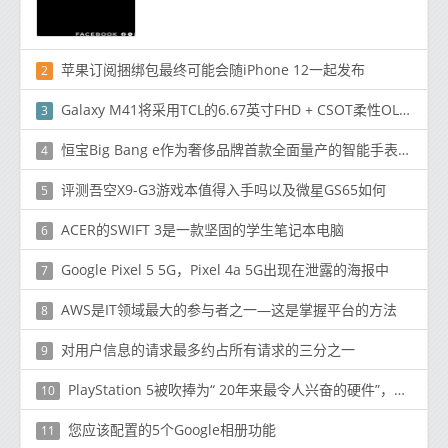
苹果订阅捆绑包最终可能会随iPhone 12一起发布
2
Galaxy M41将采用TCL的6.67英寸FHD + CSOT柔性OLED面板
3
恒宝Big Bang e作为奢侈品牌首款全面量产的智能手表亮相
4
评测吾空X9-G3游戏本值得入手吗以及微星GS65如何
5
ACER的SWIFT 3是一款坚固的学生笔记本电脑
6
Google Pixel 5 5G，Pixel 4a 5G出现在泄露的海报中
7
AWS是IT领域最大的参与者之一—这是掌握平台的方法
8
对用户信息的请求最多约占所有请求的三分之一
9
PlayStation 5被吹捧为“ 20年来最令人兴奋的硬件”，但是它能达到Xbox Series X的水平吗？
10
您应该配置的5个Google相册功能
11