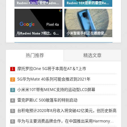
Redmi K30i可能是Redmi K30 5G的便宜版本
Redmi 10X是新的最佳Redmi中档吗
与Redmi Note 7相比，Google Pixel 4a相机样品泄漏
小米智能手机正在跟踪使用习惯并浏览其所有者的数据[更新]
热门推荐
精选文章
摩托罗拉One 5G将于本周在AT＆T上市
1
5G华为Mate 40系列可能会推迟到2021年
2
小米米10T带有MEMC支持的运动型LCD屏幕
3
雷克萨斯LC 500敞篷车的特别启动
4
台积电预计2020年8月收入将突破42亿美元，创历史新高
5
华为与主要消费品牌合作，在中国推出采用HarmonyOS 2.0的智能家居产品
6