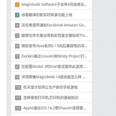
Magnitude Software于去年4月由商业智能制造商Noetix和数据管理提供商Kalido合并而成
2
谷歌翻译的新实时转录功能上线
3
沃伦希望将诸如Facebook Amazon Google和Apple之类的科技巨头瓦解
4
联想为学生推出带有彩色复古徽标的ThinkPad 11e Yoga 6th Gen
5
微软宣布Xbox系列S / X向后兼容性的详细信息
6
Docker通过LinuxKit和Moby Project打开容器平台
7
在配置Model 3时Elon尝试提供此选项只是时间问题
8
评测荣耀MagicBook 14锐龙版怎么样 轻薄时尚性能强悍
9
任天堂计划停止生产新的手机游戏
10
怎样使用打印机,打印机的基础知识
11
Apple通过iOS 14.2使Shazam变得更加重要
12