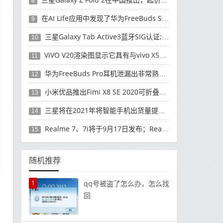
8
在AI Life应用中发现了华为FreeBuds Studio耳机
9
三星Galaxy Tab Active3蓝牙SIG认证; 发布可能快要结束了
10
ViVO V20渲染图显示它具有与vivo X50 Pro类似的后部设计
11
华为FreeBuds Pro耳机泄漏出非常熟悉的设计
12
小米优品推出Fimi X8 SE 2020可折叠无人机
13
三星将在2021年将智能手机出货量提高至3亿部
14
Realme 7、7i将于9月17日发布；Realme 7i的完整规格并导致泄漏
15
随机推荐
1
qq号被盗了怎么办，怎么找
回