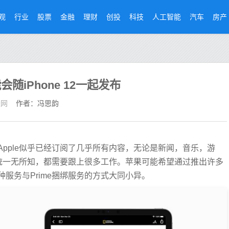
观
行业
股票
金融
理财
创投
科技
人工智能
汽车
房产
iPhone 12一起发布
经网
作者：冯思韵
pple似乎已经订阅了几乎所有内容，无论是新闻，音乐，游
系统一无所知，都需要跟上很多工作。苹果可能希望通过推出许多
服务与Prime捆绑服务的方式大同小异。