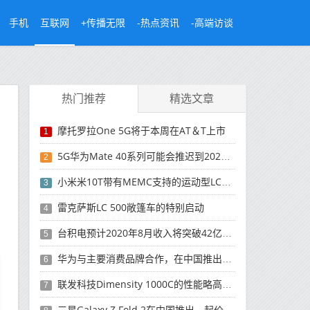
手机
互联网
+传播无限
-热点资讯
-高端访谈
热门推荐
精选文章
摩托罗拉One 5G将于本周在AT＆T上市
1
5G华为Mate 40系列可能会推迟到2021年
2
小米米10T带有MEMC支持的运动型LCD屏幕
3
雷克萨斯LC 500敞篷车的特别启动
4
台积电预计2020年8月收入将突破42亿美元，创历史新高
5
华为与主要消费品牌合作，在中国推出采用HarmonyOS 2.0的智能家居产品
6
联发科技Dimensity 1000C的性能略高于Snapdragon 765G
7
三星Galaxy Z Fold 2在中国推出，起价为16,999元