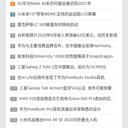
5G华为Mate 40系列可能会推迟到2021年
2
小米米10T带有MEMC支持的运动型LCD屏幕
3
雷克萨斯LC 500敞篷车的特别启动
4
台积电预计2020年8月收入将突破42亿美元，创历史新高
5
华为与主要消费品牌合作，在中国推出采用HarmonyOS 2.0的智能家居产品
6
联发科技Dimensity 1000C的性能略高于Snapdragon 765G
7
三星Galaxy Z Fold 2在中国推出，起价为16,999元
8
在AI Life应用中发现了华为FreeBuds Studio耳机
9
三星Galaxy Tab Active3蓝牙SIG认证; 发布可能快要结束了
10
ViVO V20渲染图显示它具有与vivo X50 Pro类似的后部设计
11
华为FreeBuds Pro耳机泄漏出非常熟悉的设计
12
小米优品推出Fimi X8 SE 2020可折叠无人机
13