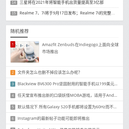
三星将在2021年将智能手机出货量提高至3亿部
14
Realme 7、7i将于9月17日发布；Realme 7i的完整规格并导致泄漏
15
随机推荐
1
Amazfit Zenbuds在Indiegogo上面向全球
市场推出
文件夹怎么也删不掉应该怎么办呢？
2
Blackview BV6300 Pro坚固耐用的智能手机以199美元的折扣价提供
3
任天堂宣布推出新的口袋妖怪MOBA游戏，适用于Android，iOS
4
默认情况下 所有Galaxy S20手机都将设置为60Hz而不是120Hz
5
Instagram的最新帖子功能可能即将推出
6