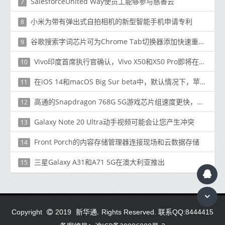
SalesforceUnited Way使员工能够参与慈善云
7
小米为带有弹出式自拍相机的新型智能手机申请专利
8
谷歌搜索字词芯片可为Chrome Tab切换器添加快速重新搜索功能
9
Vivo印度首席执行官确认，Vivo X50和X50 Pro即将在印度推出
10
在iOS 14和macOS Big Sur beta中，默认情况下，苹果 News +将网页链接重定向到“新闻”应用程序
11
高通的Snapdragon 768G 5G游戏芯片组速度更快，并支持可更新的GPU驱动程序
12
Galaxy Note 20 Ultra动手视频可能会让您产生冲突
13
Front Porch的内容存储管理器连接现场和云数据存储
14
三星Galaxy A31和A71 5G在澳大利亚推出
15
新华通.
Copyright
2019
Rights Reserved. 联系QQ:8444415