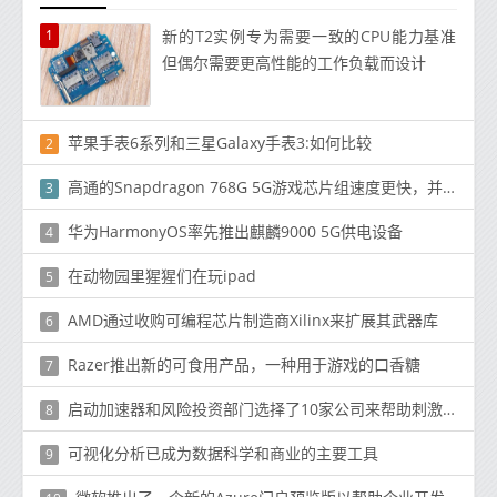
1
新的T2实例专为需要一致的CPU能力基准
但偶尔需要更高性能的工作负载而设计
苹果手表6系列和三星Galaxy手表3:如何比较
2
高通的Snapdragon 768G 5G游戏芯片组速度更快，并支持可更新的GPU驱动程序
3
华为HarmonyOS率先推出麒麟9000 5G供电设备
4
在动物园里猩猩们在玩ipad
5
AMD通过收购可编程芯片制造商Xilinx来扩展其武器库
6
Razer推出新的可食用产品，一种用于游戏的口香糖
7
启动加速器和风险投资部门选择了10家公司来帮助刺激智能家居技术市场
8
可视化分析已成为数据科学和商业的主要工具
9