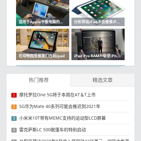
适用于Apple平板电脑的最佳iPad Pro保护壳
分析师说iPad不会蚕食iPod的销售
在动物园里猩猩们在玩ipad
iPad Pro RAM升级是iPhone 12的好兆头
热门推荐
精选文章
摩托罗拉One 5G将于本周在AT＆T上市
1
5G华为Mate 40系列可能会推迟到2021年
2
小米米10T带有MEMC支持的运动型LCD屏幕
3
雷克萨斯LC 500敞篷车的特别启动
4