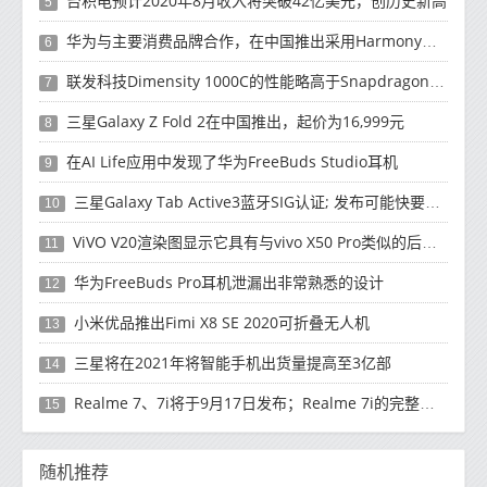
台积电预计2020年8月收入将突破42亿美元，创历史新高
5
华为与主要消费品牌合作，在中国推出采用HarmonyOS 2.0的智能家居产品
6
联发科技Dimensity 1000C的性能略高于Snapdragon 765G
7
三星Galaxy Z Fold 2在中国推出，起价为16,999元
8
在AI Life应用中发现了华为FreeBuds Studio耳机
9
三星Galaxy Tab Active3蓝牙SIG认证; 发布可能快要结束了
10
ViVO V20渲染图显示它具有与vivo X50 Pro类似的后部设计
11
华为FreeBuds Pro耳机泄漏出非常熟悉的设计
12
小米优品推出Fimi X8 SE 2020可折叠无人机
13
三星将在2021年将智能手机出货量提高至3亿部
14
Realme 7、7i将于9月17日发布；Realme 7i的完整规格并导致泄漏
15
随机推荐