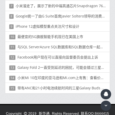
小米溜走了，展示了新的中端高通芯片Snapdragon 768G
7
Google统一了由G Suite首席Javier Soltero领导的消费者和企业消息传递团队
8
iPhone 12虚拟模型重点关注尺寸和设计
9
最便宜的5G旗舰智能手机现已在美国上市
10
与SQL ServerAzure SQL数据库和SQL数据仓库一起使用
11
Facebook用户现在可以直接向监督委员会提出上诉
12
Galaxy Fold 2一直受到延迟的困扰，可能会错过三星的下一次Unpacked活动
13
小米Mi 10在印度的亚马逊和Mi.com上有售：查看价格，报价和规格
14
带有ANC和21小时电池续航时间的三星Galaxy Buds Live售价$ 169 /€189
15
新华通.
Copyright
2019
Rights Reserved. 联系QQ:8444415