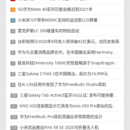
5G华为Mate 40系列可能会推迟到2021年
2
小米米10T带有MEMC支持的运动型LCD屏幕
3
雷克萨斯LC 500敞篷车的特别启动
4
台积电预计2020年8月收入将突破42亿美元，创历史新高
5
华为与主要消费品牌合作，在中国推出采用HarmonyOS 2.0的智能家居产品
6
联发科技Dimensity 1000C的性能略高于Snapdragon 765G
7
三星Galaxy Z Fold 2在中国推出，起价为16,999元
8
在AI Life应用中发现了华为FreeBuds Studio耳机
9
三星Galaxy Tab Active3蓝牙SIG认证; 发布可能快要结束了
10
ViVO V20渲染图显示它具有与vivo X50 Pro类似的后部设计
11
华为FreeBuds Pro耳机泄漏出非常熟悉的设计
12
小米优品推出Fimi X8 SE 2020可折叠无人机
13