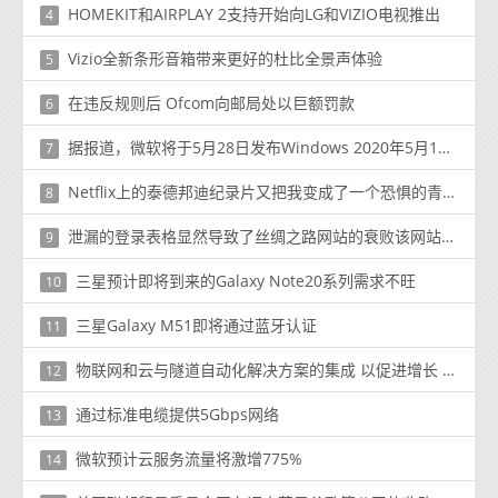
HOMEKIT和AIRPLAY 2支持开始向LG和VIZIO电视推出
4
Vizio全新条形音箱带来更好的杜比全景声体验
5
在违反规则后 Ofcom向邮局处以巨额罚款
6
据报道，微软将于5月28日发布Windows 2020年5月10日更新
7
Netflix上的泰德邦迪纪录片又把我变成了一个恐惧的青少年
8
泄漏的登录表格显然导致了丝绸之路网站的衰败该网站曾被用于买卖非法商品
9
三星预计即将到来的Galaxy Note20系列需求不旺
10
三星Galaxy M51即将通过蓝牙认证
11
物联网和云与隧道自动化解决方案的集成 以促进增长 Technavio
12
通过标准电缆提供5Gbps网络
13
微软预计云服务流量将激增775%
14