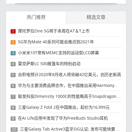
热门推荐
精选文章
摩托罗拉One 5G将于本周在AT＆T上市
1
5G华为Mate 40系列可能会推迟到2021年
2
小米米10T带有MEMC支持的运动型LCD屏幕
3
雷克萨斯LC 500敞篷车的特别启动
4
台积电预计2020年8月收入将突破42亿美元，创历史新高
5
华为与主要消费品牌合作，在中国推出采用HarmonyOS 2.0的智能家居产品
6
联发科技Dimensity 1000C的性能略高于Snapdragon 765G
7
三星Galaxy Z Fold 2在中国推出，起价为16,999元
8
在AI Life应用中发现了华为FreeBuds Studio耳机
9
三星Galaxy Tab Active3蓝牙SIG认证; 发布可能快要结束了
10