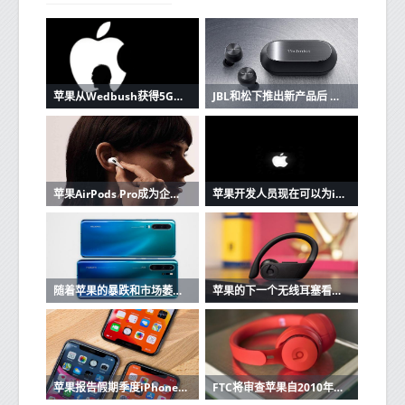
苹果从Wedbush获得5G潜在看涨信号
JBL和松下推出新产品后 苹果AirPods的竞争加剧
苹果AirPods Pro成为企业家最好朋友的3个原因
苹果开发人员现在可以为iOS和Mac应用程序创建单一购买的应用程序版本
随着苹果的暴跌和市场萎缩，华为在中国保持强大
苹果的下一个无线耳塞看起来很像Beats Powerbeats Pro
苹果报告假期季度iPhone销售强劲
FTC将审查苹果自2010年以来的收购