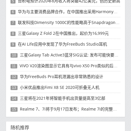
台积电预计2020年8月收入将突破42亿美元，创历史新高
5
华为与主要消费品牌合作，在中国推出采用HarmonyOS 2.0的智能家居产品
6
联发科技Dimensity 1000C的性能略高于Snapdragon 765G
7
三星Galaxy Z Fold 2在中国推出，起价为16,999元
8
在AI Life应用中发现了华为FreeBuds Studio耳机
9
三星Galaxy Tab Active3蓝牙SIG认证; 发布可能快要结束了
10
ViVO V20渲染图显示它具有与vivo X50 Pro类似的后部设计
11
华为FreeBuds Pro耳机泄漏出非常熟悉的设计
12
小米优品推出Fimi X8 SE 2020可折叠无人机
13
三星将在2021年将智能手机出货量提高至3亿部
14
Realme 7、7i将于9月17日发布；Realme 7i的完整规格并导致泄漏
15
随机推荐