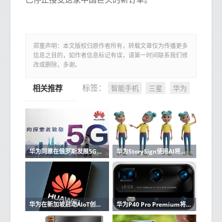
郑重声明：本文版权归原作者所有，转载文章仅为传播更多
信息之目的，如作者信息标记有误，请第一时间联系我们修
改或删除，多谢。
智能手机
三星
华为
标签：
相关推荐
华为同意在俄罗斯发展5G可以在具有电信MTS的下一代蜂窝网络上运行
华为StorySign使用AI将儿童读物翻译成手语
华为在新加坡启动AIoT创新训练营
华为P40 Pro Premium将加入P40和P40 Pro具有10倍变焦摄像头