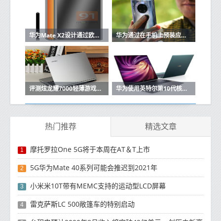
华为Mate X2设计通过欧洲认证上市
华为通过在手机上预装应用来弥补Play商店的不足
评测炫龙耀7000轻薄游戏本怎么样以及华为MateBook 13如何
华为使用英特尔第10代核心CPU升级MateBook X Pro 2020
热门推荐
精选文章
摩托罗拉One 5G将于本周在AT＆T上市
1
5G华为Mate 40系列可能会推迟到2021年
2
小米米10T带有MEMC支持的运动型LCD屏幕
3
雷克萨斯LC 500敞篷车的特别启动
4