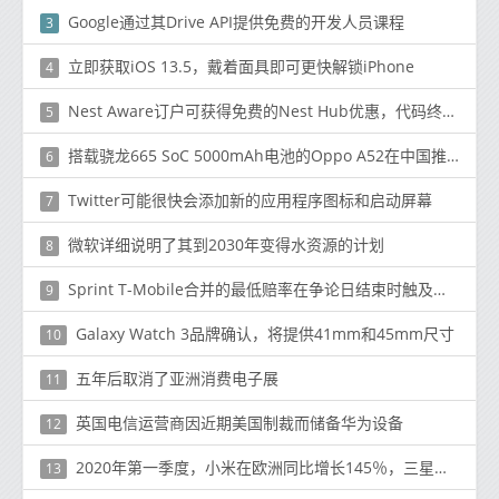
Google通过其Drive API提供免费的开发人员课程
3
立即获取iOS 13.5，戴着面具即可更快解锁iPhone
4
Nest Aware订户可获得免费的Nest Hub优惠，代码终于可以使用
5
搭载骁龙665 SoC 5000mAh电池的Oppo A52在中国推出
6
Twitter可能很快会添加新的应用程序图标和启动屏幕
7
微软详细说明了其到2030年变得水资源的计划
8
Sprint T-Mobile合并的最低赔率在争论日结束时触及华尔街
9
Galaxy Watch 3品牌确认，将提供41mm和45mm尺寸
10
五年后取消了亚洲消费电子展
11
英国电信运营商因近期美国制裁而储备华为设备
12
2020年第一季度，小米在欧洲同比增长145％，三星引领市场
13