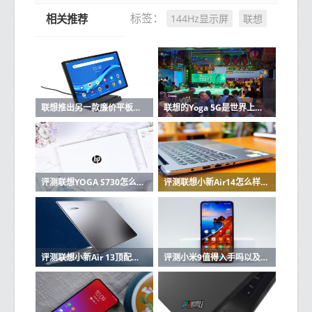
144Hz显示屏
联想
标签：
相关推荐
联想推出另一款廉价平板电脑 可用作智能显示器
联想的Yoga 5G是世界上第一台能够连接到5G网络的PC
评测联想YOGA S730怎么样以及惠普星14轻薄本值得入手吗
评测联想小新Air14怎么样以及顽石热血版YX570值得入手吗
评测联想小新Air 13顶配版怎么样以及Acer宏碁TravelMate X3410笔记本如何
评测小米9值得入手吗以及联想Z5s性价比如何