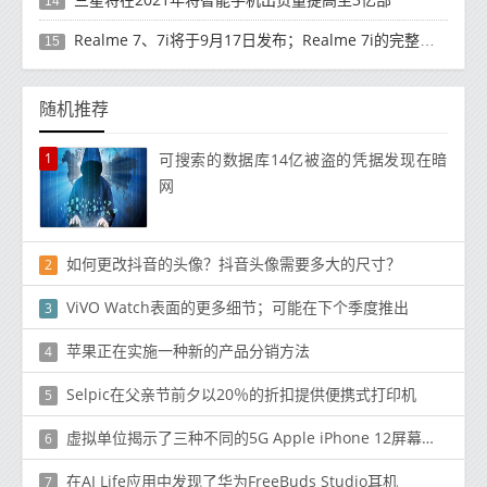
14
Realme 7、7i将于9月17日发布；Realme 7i的完整规格并导致泄漏
15
随机推荐
1
可搜索的数据库14亿被盗的凭据发现在暗
网
如何更改抖音的头像？抖音头像需要多大的尺寸？
2
ViVO Watch表面的更多细节；可能在下个季度推出
3
苹果正在实施一种新的产品分销方法
4
Selpic在父亲节前夕以20％的折扣提供便携式打印机
5
虚拟单位揭示了三种不同的5G Apple iPhone 12屏幕尺寸
6
在AI Life应用中发现了华为FreeBuds Studio耳机
7