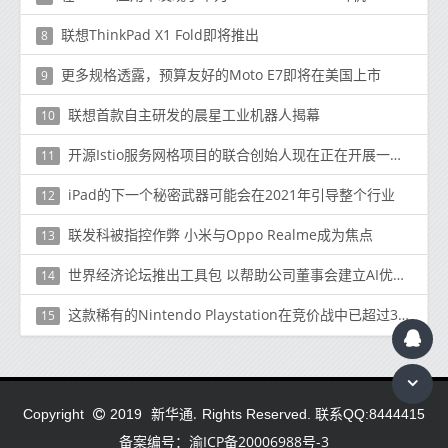
联想ThinkPad X1 Fold即将推出
8
更多规格透露，预算友好的Moto E7即将在美国上市
9
联想首款自主研发的晨星工业机器人揭幕
10
开源Istio服务网格项目的联合创始人现在正在开展一项新的工作
11
iPad的下一个秘密武器可能会在2021年引导整个行业
12
联发科被指控作弊 小米与Oppo Realme成为焦点
13
世界经济论坛推出工具包 以帮助公司董事会建立AI优先公司
14
这款稀有的Nintendo Playstation在竞价战中已超过300000美元
15
新华通.
Copyright
2019
Rights Reserved. 联系QQ:8444415
备案编号：渝ICP备20006988号-3