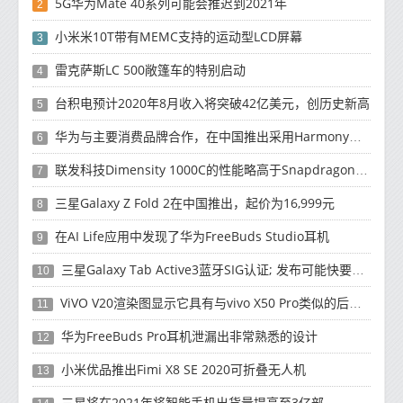
5G华为Mate 40系列可能会推迟到2021年
2
小米米10T带有MEMC支持的运动型LCD屏幕
3
雷克萨斯LC 500敞篷车的特别启动
4
台积电预计2020年8月收入将突破42亿美元，创历史新高
5
华为与主要消费品牌合作，在中国推出采用HarmonyOS 2.0的智能家居产品
6
联发科技Dimensity 1000C的性能略高于Snapdragon 765G
7
三星Galaxy Z Fold 2在中国推出，起价为16,999元
8
在AI Life应用中发现了华为FreeBuds Studio耳机
9
三星Galaxy Tab Active3蓝牙SIG认证; 发布可能快要结束了
10
ViVO V20渲染图显示它具有与vivo X50 Pro类似的后部设计
11
华为FreeBuds Pro耳机泄漏出非常熟悉的设计
12
小米优品推出Fimi X8 SE 2020可折叠无人机
13
三星将在2021年将智能手机出货量提高至3亿部