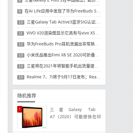
8
在AI Life应用中发现了华为FreeBuds Studio耳机
9
三星Galaxy Tab Active3蓝牙SIG认证; 发布可能快要结束了
10
ViVO V20渲染图显示它具有与vivo X50 Pro类似的后部设计
11
华为FreeBuds Pro耳机泄漏出非常熟悉的设计
12
小米优品推出Fimi X8 SE 2020可折叠无人机
13
三星将在2021年将智能手机出货量提高至3亿部
14
Realme 7、7i将于9月17日发布；Realme 7i的完整规格并导致泄漏
15
随机推荐
1
三星Galaxy Tab
A7（2020）可能很快在印
度推出