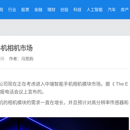
观
行业
股票
金融
理财
创投
科技
人工智能
汽车
房产
手机相机市场
经网
作者：冯思韵
司现在正在考虑进入中端智能手机相机模块市场。据《 The E
财报电话会议上宣布的。
机的相机模块的需求一直在增长，并且预计对高分辨率传感器和