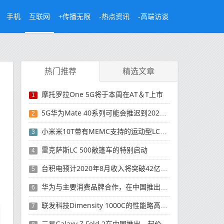
手机
互联网
+传播无限
-热点资讯
-高端访谈
热门推荐
精选文章
摩托罗拉One 5G将于本周在AT＆T上市
1
5G华为Mate 40系列可能会推迟到2021年
2
小米米10T带有MEMC支持的运动型LCD屏幕
3
雷克萨斯LC 500敞篷车的特别启动
4
台积电预计2020年8月收入将突破42亿美元，创历史新高
5
华为与主要消费品牌合作，在中国推出采用HarmonyOS 2.0的智能家居产品
6
联发科技Dimensity 1000C的性能略高于Snapdragon 765G
7
三星Galaxy Z Fold 2在中国推出，起价为16,999元