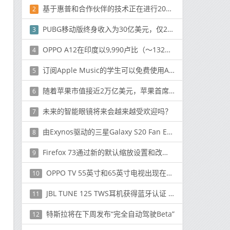
基于惠普和合作伙伴的技术正在进行20多次NFV概念验证试验
2
PUBG移动版终身收入为30亿美元，仅2020年就带来了13亿美元
3
OPPO A12在印度以9,990卢比（〜132美元）的价格推出
4
订阅Apple Music的学生可以免费使用Apple TV Plus
5
随着苹果市值接近2万亿美元，苹果首席执行官蒂姆·库克加入亿万富翁俱乐部
6
未来的智能眼镜将来会越来越受欢迎吗？
7
由Exynos驱动的三星Galaxy S20 Fan Edition 5G确实存在
8
Firefox 73通过新的默认缩放设置和改进的音频进入开发
9
OPPO TV 55英寸和65英寸电视出现在3C上，而其遥控器通过Bluetooth SIG
10
JBL TUNE 125 TWS耳机获得蓝牙认证 即将推出
11
特斯拉将在下周发布“完全自动驾驶Beta”
12