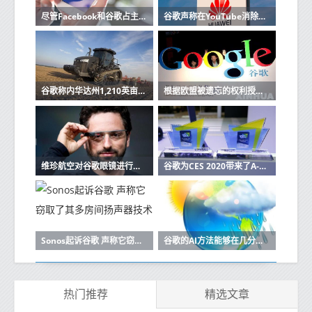
尽管Facebook和谷歌占主导地位但微软并未放弃其广告业务
谷歌声称在YouTube消除极端主义视频方面取得了进展
谷歌称内华达州1,210英亩土地将用于未来数据中心
根据欧盟被遗忘的权利授权谷歌的义务适用于全球
维珍航空对谷歌眼镜进行测试以帮助航空公司乘客
谷歌为CES 2020带来了A-Game更新
Sonos起诉谷歌 声称它窃取了其多房间扬声器技术
谷歌的AI方法能够在几分钟内预测天气
热门推荐
精选文章