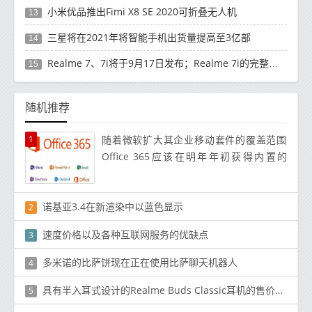
小米优品推出Fimi X8 SE 2020可折叠无人机
13
三星将在2021年将智能手机出货量提高至3亿部
14
Realme 7、7i将于9月17日发布；Realme 7i的完整规格并导致泄漏
15
随机推荐
1
随着微软扩大其企业移动套件的覆盖范围
Office 365应该在明年年初获得内置的
MDM功能
诺基亚3.4在新渲染中以蓝色显示
2
速度价格以及各种互联网服务的优缺点
3
多米诺的比萨饼现在正在使用比萨聊天机器人
4
具有半入耳式设计的Realme Buds Classic耳机的售价为Rs。399（〜$ 5）
5