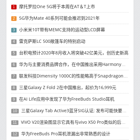
摩托罗拉One 5G将于本周在AT＆T上市
1
5G华为Mate 40系列可能会推迟到2021年
2
小米米10T带有MEMC支持的运动型LCD屏幕
3
雷克萨斯LC 500敞篷车的特别启动
4
台积电预计2020年8月收入将突破42亿美元，创历史新高
5
华为与主要消费品牌合作，在中国推出采用HarmonyOS 2.0的智能家居产品
6
联发科技Dimensity 1000C的性能略高于Snapdragon 765G
7
三星Galaxy Z Fold 2在中国推出，起价为16,999元
8
在AI Life应用中发现了华为FreeBuds Studio耳机
9
三星Galaxy Tab Active3蓝牙SIG认证; 发布可能快要结束了
10
ViVO V20渲染图显示它具有与vivo X50 Pro类似的后部设计
11
华为FreeBuds Pro耳机泄漏出非常熟悉的设计
12