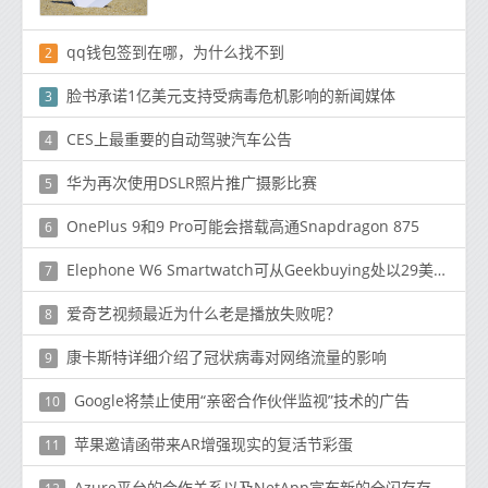
qq钱包签到在哪，为什么找不到
2
脸书承诺1亿美元支持受病毒危机影响的新闻媒体
3
CES上最重要的自动驾驶汽车公告
4
华为再次使用DSLR照片推广摄影比赛
5
OnePlus 9和9 Pro可能会搭载高通Snapdragon 875
6
Elephone W6 Smartwatch可从Geekbuying处以29美元的折扣价购买
7
爱奇艺视频最近为什么老是播放失败呢？
8
康卡斯特详细介绍了冠状病毒对网络流量的影响
9
Google将禁止使用“亲密合作伙伴监视”技术的广告
10
苹果邀请函带来AR增强现实的复活节彩蛋
11
Azure平台的合作关系以及NetApp宣布新的全闪存存储系统对于中端客户