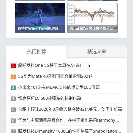
独特的Wind Tre网络继续扩展VoLTE将很快到来
Wind和Tre的优惠价格延长至4.99欧元带有夹具
热门推荐
精选文章
摩托罗拉One 5G将于本周在AT＆T上市
1
5G华为Mate 40系列可能会推迟到2021年
2
小米米10T带有MEMC支持的运动型LCD屏幕
3
雷克萨斯LC 500敞篷车的特别启动
4
台积电预计2020年8月收入将突破42亿美元，创历史新高
5
华为与主要消费品牌合作，在中国推出采用HarmonyOS 2.0的智能家居产品
6
联发科技Dimensity 1000C的性能略高于Snapdragon 765G
7