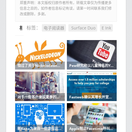
郑重声明：本文版权归原作者所有，转载文章仅为传播更多
信息之目的，如作者信息标记有误，请第一时间联系我们修
改或删除，多谢。
电子阅读器
Surface Duo
E Ink
标签：
相关推荐
错过了关于Nickelodeon的电影那么所有旧角色都将与原声音演员一起回归
Pew研究称以儿童排名的YouTube视频排名最高
对于一些客户来说夏季的Wind Tre增加了
Fastweb确认其增长并宣布对5G的新投资
新Kena为来自一些虚拟运营商的人提供6.99欧元的报价
Apple阻止Facetime呼叫者可以在回答之前互相倾听