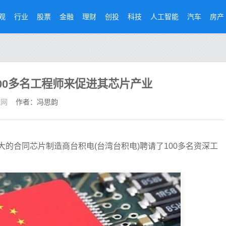
观
行业
股票
金融
理财
创投
科技
人工智能
汽车
房产
00多名工程师来促进其芯片产业
经网
作者：冯思韵
的合同芯片制造商台积电(台湾台积电)聘请了100多名资深工