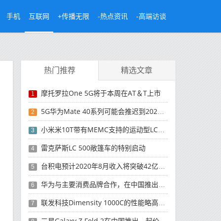
手机
互联网
+传播无限
-热点资讯
-高端访谈
热门推荐
精选文章
摩托罗拉One 5G将于本周在AT＆T上市
1
5G华为Mate 40系列可能会推迟到2021年
2
小米米10T带有MEMC支持的运动型LCD屏幕
3
雷克萨斯LC 500敞篷车的特别启动
4
台积电预计2020年8月收入将突破42亿美元，创历史新高
5
华为与主要消费品牌合作，在中国推出采用HarmonyOS 2.0的智能家居产品
6
联发科技Dimensity 1000C的性能略高于Snapdragon 765G
7
三星Galaxy Z Fold 2在中国推出，起价为16,999元