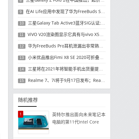
8
在AI Life应用中发现了华为FreeBuds Studio耳机
9
三星Galaxy Tab Active3蓝牙SIG认证; 发布可能快要结束了
10
ViVO V20渲染图显示它具有与vivo X50 Pro类似的后部设计
11
华为FreeBuds Pro耳机泄漏出非常熟悉的设计
12
小米优品推出Fimi X8 SE 2020可折叠无人机
13
三星将在2021年将智能手机出货量提高至3亿部
14
Realme 7、7i将于9月17日发布；Realme 7i的完整规格并导致泄漏
15
随机推荐
1
英特尔推出面向未来笔记本
电脑的第11代Intel Core