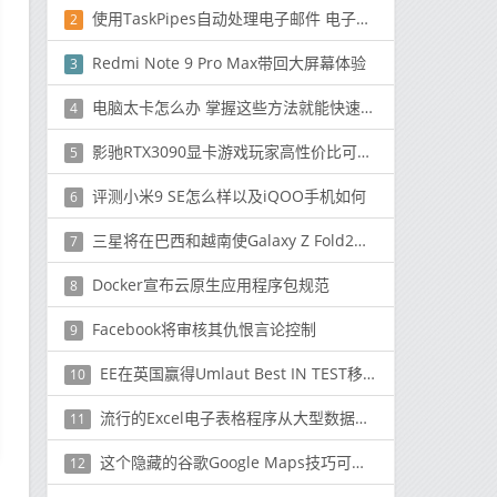
使用TaskPipes自动处理电子邮件 电子表格或Web数据
2
Redmi Note 9 Pro Max带回大屏幕体验
3
电脑太卡怎么办 掌握这些方法就能快速解决
4
影驰RTX3090显卡游戏玩家高性价比可选产品
5
评测小米9 SE怎么样以及iQOO手机如何
6
三星将在巴西和越南使Galaxy Z Fold2生产多样化
7
Docker宣布云原生应用程序包规范
8
Facebook将审核其仇恨言论控制
9
EE在英国赢得Umlaut Best IN TEST移动基准测试奖
10
流行的Excel电子表格程序从大型数据集中探索并收集见解
11
这个隐藏的谷歌Google Maps技巧可帮助您预防冠状病毒
12