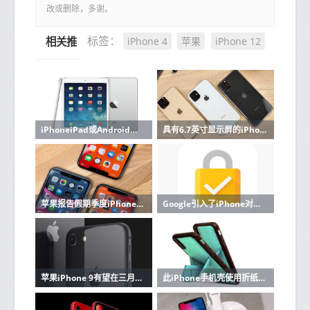
改或删除，多谢。
iPhone 4
苹果
iPhone 12
标签：
相关推荐
iPhoneiPad或Android之类的所有最新旗舰设备现在都没有外部存储器扩展插槽
具有6.7英寸显示屏的iPhone 12可以搭载更大的后置摄像头
苹果报告假期季度iPhone销售强劲
Google引入了iPhone对重要安全功能的支持
苹果iPhone 9有望在三月底发布：期待什么
此iPhone手机壳使用折纸样式的折叠件将支架添加到设备中