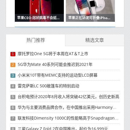
苹果CEO:冠状病毒不会延迟苹果的iPhone SE 2,新的iPad Pro
苹果正在研发可折叠iPhone于2020年推出
热门推荐
精选文章
摩托罗拉One 5G将于本周在AT＆T上市
1
5G华为Mate 40系列可能会推迟到2021年
2
小米米10T带有MEMC支持的运动型LCD屏幕
3
雷克萨斯LC 500敞篷车的特别启动
4
台积电预计2020年8月收入将突破42亿美元，创历史新高
5
华为与主要消费品牌合作，在中国推出采用HarmonyOS 2.0的智能家居产品
6
联发科技Dimensity 1000C的性能略高于Snapdragon 765G
7
三星Galaxy Z Fold 2在中国推出，起价为16,999元
8