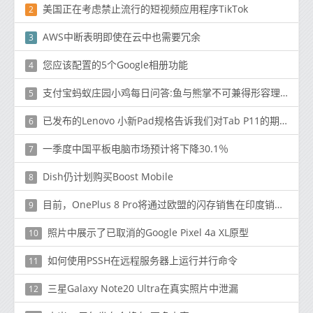
美国正在考虑禁止流行的短视频应用程序TikTok
2
AWS中断表明即使在云中也需要冗余
3
您应该配置的5个Google相册功能
4
支付宝蚂蚁庄园小鸡每日问答:鱼与熊掌不可兼得形容理财
5
已发布的Lenovo 小新Pad规格告诉我们对Tab P11的期望
6
一季度中国平板电脑市场预计将下降30.1％
7
Dish仍计划购买Boost Mobile
8
目前，OnePlus 8 Pro将通过欧盟的闪存销售在印度销售，而印度的发布推迟
9
照片中展示了已取消的Google Pixel 4a XL原型
10
如何使用PSSH在远程服务器上运行并行命令
11
三星Galaxy Note20 Ultra在真实照片中泄漏
12