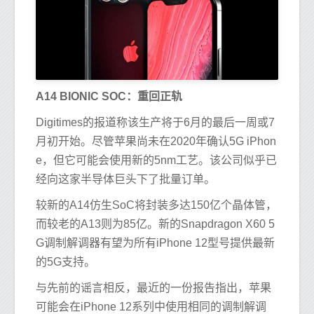
A14 BIONIC SOC：重回正轨
Digitimes的报道称该生产将于6月的最后一周或7
月初开始。尽管苹果尚未在2020年确认5G iPhon
e，但它可能会使用新的5nm工艺。该公司似乎已
经向这家半导体巨头下了批量订单。
较新的A14仿生SoC将封装多达150亿个晶体管，
而较老的A13则为85亿。新的Snapdragon X60 5
G调制解调器有望为所有iPhone 12型号提供最新
的5G支持。
与先前的谣言相反，最近的一份报告指出，苹果
可能会在iPhone 12系列中使用相同的调制解调