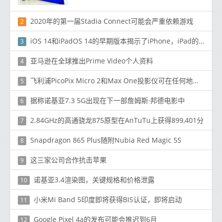
2020年的第一届Stadia Connect可能会严重依赖游戏
2
iOS 14和iPadOS 14的早期版本揭示了iPhone，iPad的新功能
3
亚马逊在全球推出Prime Video个人资料
4
飞利浦PicoPix Micro 2和Max One投影仪可在任何地方使用
5
据称诺基亚7.3 5G出现在下一部詹姆斯·邦德电影中
6
2.84GHz的高通骁龙875原型在AnTuTu上获得899,401分
7
Snapdragon 865 Plus随附Nubia Red Magic 5S
8
这三家公司合作抗击苹果
9
诺基亚3.4渲染图，关键规格和价格泄露
10
小米Mi Band 5印度即将获得BIS认证，即将启动
11
Google Pixel 4a的发布可能会推迟到6月
12