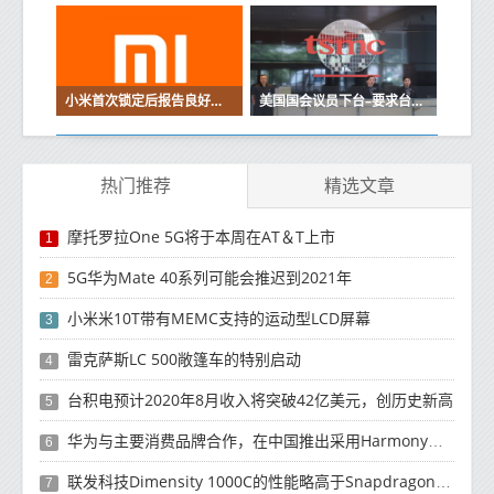
小米首次锁定后报告良好的销售数字
美国国会议员下台–要求台积电与政府达成交易的细节
热门推荐
精选文章
摩托罗拉One 5G将于本周在AT＆T上市
1
5G华为Mate 40系列可能会推迟到2021年
2
小米米10T带有MEMC支持的运动型LCD屏幕
3
雷克萨斯LC 500敞篷车的特别启动
4
台积电预计2020年8月收入将突破42亿美元，创历史新高
5
华为与主要消费品牌合作，在中国推出采用HarmonyOS 2.0的智能家居产品
6
联发科技Dimensity 1000C的性能略高于Snapdragon 765G
7