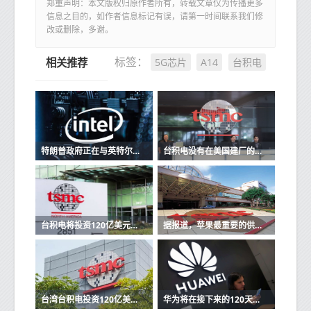
郑重声明：本文版权归原作者所有，转载文章仅为传播更多
信息之目的，如作者信息标记有误，请第一时间联系我们修
改或删除，多谢。
5G芯片
A14
台积电
标签：
相关推荐
特朗普政府正在与英特尔和台积电在美国建立工厂的谈判中
台积电没有在美国建厂的具体计划
台积电将投资120亿美元在美国建立5NM芯片工厂
据报道，苹果最重要的供应商之一即将来到美国
台湾台积电投资120亿美元在美建厂
华为将在接下来的120天内继续接收台积电的发货