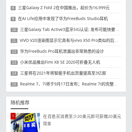
三星Galaxy Z Fold 2在中国推出，起价为16,999元
8
在AI Life应用中发现了华为FreeBuds Studio耳机
9
三星Galaxy Tab Active3蓝牙SIG认证; 发布可能快要结束了
10
ViVO V20渲染图显示它具有与vivo X50 Pro类似的后部设计
11
华为FreeBuds Pro耳机泄漏出非常熟悉的设计
12
小米优品推出Fimi X8 SE 2020可折叠无人机
13
三星将在2021年将智能手机出货量提高至3亿部
14
Realme 7、7i将于9月17日发布；Realme 7i的完整规格并导致泄漏
15
随机推荐
1
在百思买消费至少20美元即可获赠20美元
现金