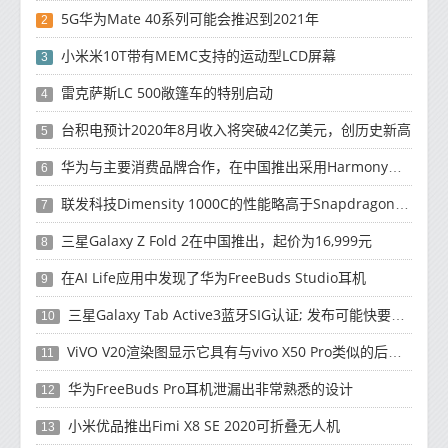
5G华为Mate 40系列可能会推迟到2021年
2
小米米10T带有MEMC支持的运动型LCD屏幕
3
雷克萨斯LC 500敞篷车的特别启动
4
台积电预计2020年8月收入将突破42亿美元，创历史新高
5
华为与主要消费品牌合作，在中国推出采用HarmonyOS 2.0的智能家居产品
6
联发科技Dimensity 1000C的性能略高于Snapdragon 765G
7
三星Galaxy Z Fold 2在中国推出，起价为16,999元
8
在AI Life应用中发现了华为FreeBuds Studio耳机
9
三星Galaxy Tab Active3蓝牙SIG认证; 发布可能快要结束了
10
ViVO V20渲染图显示它具有与vivo X50 Pro类似的后部设计
11
华为FreeBuds Pro耳机泄漏出非常熟悉的设计
12
小米优品推出Fimi X8 SE 2020可折叠无人机
13