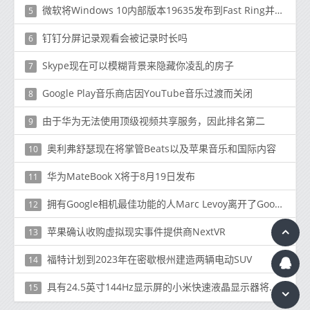
微软将Windows 10内部版本19635发布到Fast Ring并提供更多修复
5
钉钉分屏记录观看会被记录时长吗
6
Skype现在可以模糊背景来隐藏你凌乱的房子
7
Google Play音乐商店因YouTube音乐过渡而关闭
8
由于华为无法使用顶级视频共享服务，因此排名第二
9
奥利弗舒瑟现在将掌管Beats以及苹果音乐和国际内容
10
华为MateBook X将于8月19日发布
11
拥有Google相机最佳功能的人Marc Levoy离开了Google
12
苹果确认收购虚拟现实事件提供商NextVR
13
福特计划到2023年在密歇根州建造两辆电动SUV
14
具有24.5英寸144Hz显示屏的小米快速液晶显示器将于明天上市
15