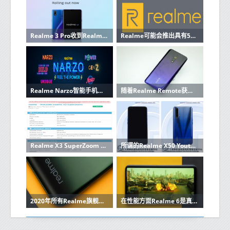
Realme 3 Pro收到Realme UI和Android 10的稳定更新
Realme可能会推出具有5000mAh电池和三摄像头的智能手机
Realme Narzo智能手机系列即将发布，将在Poco和Redmi上亮相
随着Realme Remote获得蓝牙认证 Realme TV又迈进了一步
Realme X3 SuperZoom Edition获得认证 距离推出仅几英寸
所谓的Realme X50 Youth Edition已通过TENAA认证
2020年所有Realme旗舰都将具有高刷新率显示屏
在性能方面Realme 6是真正的Pro 这就是原因