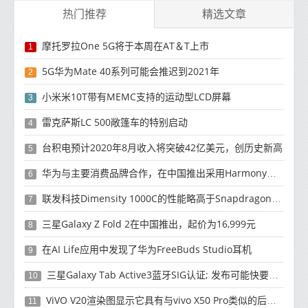
热门推荐
精选文章
摩托罗拉One 5G将于本周在AT＆T上市
1
5G华为Mate 40系列可能会推迟到2021年
2
小米米10T带有MEMC支持的运动型LCD屏幕
3
雷克萨斯LC 500敞篷车的特别启动
4
台积电预计2020年8月收入将突破42亿美元，创历史新高
5
华为与主要消费品牌合作，在中国推出采用HarmonyOS 2.0的智能家居产品
6
联发科技Dimensity 1000C的性能略高于Snapdragon 765G
7
三星Galaxy Z Fold 2在中国推出，起价为16,999元
8
在AI Life应用中发现了华为FreeBuds Studio耳机
9
三星Galaxy Tab Active3蓝牙SIG认证; 发布可能快要结束了
10
ViVO V20渲染图显示它具有与vivo X50 Pro类似的后部设计
11