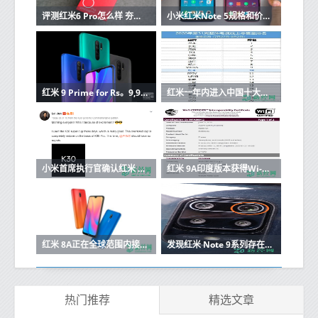
评测红米6 Pro怎么样 夯实在千元机市场的地位
小米红米Note 5规格和价格在发布前泄露
红米 9 Prime for Rs。9,999（〜$ 133）带来6.53英寸FHD +显示屏，Helio G80、13MP四摄像头和5,020mAh电池
红米一年内进入中国十大电视品牌（在线）榜单
小米首席执行官确认红米 K30 Ultra纪念版基于K30 Pro
红米 9A印度版本获得Wi-Fi认证；发布似乎迫在眉睫
红米 8A正在全球范围内接收Android 10更新
发现红米 Note 9系列存在可能影响图片质量的缺陷
热门推荐
精选文章