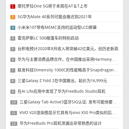
摩托罗拉One 5G将于本周在AT＆T上市
1
5G华为Mate 40系列可能会推迟到2021年
2
小米米10T带有MEMC支持的运动型LCD屏幕
3
雷克萨斯LC 500敞篷车的特别启动
4
台积电预计2020年8月收入将突破42亿美元，创历史新高
5
华为与主要消费品牌合作，在中国推出采用HarmonyOS 2.0的智能家居产品
6
联发科技Dimensity 1000C的性能略高于Snapdragon 765G
7
三星Galaxy Z Fold 2在中国推出，起价为16,999元
8
在AI Life应用中发现了华为FreeBuds Studio耳机
9
三星Galaxy Tab Active3蓝牙SIG认证; 发布可能快要结束了
10
ViVO V20渲染图显示它具有与vivo X50 Pro类似的后部设计
11
华为FreeBuds Pro耳机泄漏出非常熟悉的设计
12