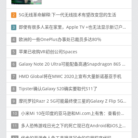
5G无线革命解释:下一代无线技术有望改变您的生活
2
即使有很多人呆在家里，Apple TV +也无法显示新订户数量的增长
3
欧洲的一些OnePlus办事处已裁员多达80％
4
苹果已收购VR初创公司Spaces
5
Galaxy Note 20 Ultra可能配备高通Snapdragon 865 Plus
6
HMD Global将在MWC 2020上宣布大量新诺基亚手机
7
Tipster确认Galaxy S20确实要取代S11了
8
摩托罗拉Razr 2 5G可能最终使三星的Galaxy Z Flip 5G相形见war
9
小米Mi 10在印度的亚马逊和Mi.com上有售：查看价格，报价和规格
10
多人恐怖游戏日光之下的死亡现已在Android和iOS上推出
11
优步的开源食人鱼工具搜寻冗余的应用程序代码