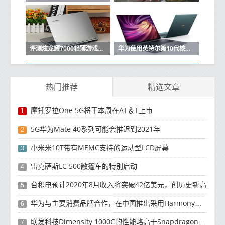
评测炫龙耀7000轻薄游戏本怎么样以及华为MateBook 13如何
华为使用英特尔第10代核心CPU升级MateBook X Pro 2020
热门推荐
精选文章
摩托罗拉One 5G将于本周在AT＆T上市
1
5G华为Mate 40系列可能会推迟到2021年
2
小米米10T带有MEMC支持的运动型LCD屏幕
3
雷克萨斯LC 500敞篷车的特别启动
4
台积电预计2020年8月收入将突破42亿美元，创历史新高
5
华为与主要消费品牌合作，在中国推出采用HarmonyOS 2.0的智能家居产品
6
联发科技Dimensity 1000C的性能略高于Snapdragon 765G
7