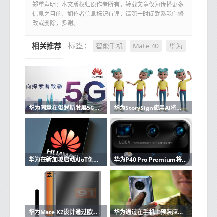
郑重声明：本文版权归原作者所有，转载文章仅为传播更多
信息之目的，如作者信息标记有误，请第一时间联系我们修
改或删除，多谢。
智能手机
Mate 40
华为
标签：
相关推荐
华为同意在俄罗斯发展5G可以在具有电信MTS的下一代蜂窝网络上运行
华为StorySign使用AI将儿童读物翻译成手语
华为在新加坡启动AIoT创新训练营
华为P40 Pro Premium将加入P40和P40 Pro具有10倍变焦摄像头
华为Mate X2设计通过欧洲认证上市
华为通过在手机上预装应用来弥补Play商店的不足