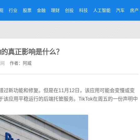
观
行业
股票
金融
理财
创投
科技
人工智能
汽车
房产
行动的真正影响是什么？
经网
作者：阿威
过新功能和修复。但是在11月12日，该应用可能会变慢或变
该应用平稳运行的后端托管服务。TikTok在周五的一份声明中