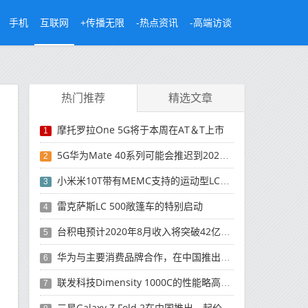
手机
互联网
+传播无限
-热点资讯
-高端访谈
热门推荐
精选文章
摩托罗拉One 5G将于本周在AT＆T上市
1
5G华为Mate 40系列可能会推迟到2021年
2
小米米10T带有MEMC支持的运动型LCD屏幕
3
雷克萨斯LC 500敞篷车的特别启动
4
台积电预计2020年8月收入将突破42亿美元，创历史新高
5
华为与主要消费品牌合作，在中国推出采用HarmonyOS 2.0的智能家居产品
6
联发科技Dimensity 1000C的性能略高于Snapdragon 765G
7
三星Galaxy Z Fold 2在中国推出，起价为16,999元