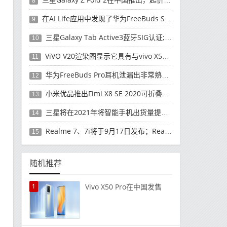
8
在AI Life应用中发现了华为FreeBuds Studio耳机
9
三星Galaxy Tab Active3蓝牙SIG认证; 发布可能快要结束了
10
ViVO V20渲染图显示它具有与vivo X50 Pro类似的后部设计
11
华为FreeBuds Pro耳机泄漏出非常熟悉的设计
12
小米优品推出Fimi X8 SE 2020可折叠无人机
13
三星将在2021年将智能手机出货量提高至3亿部
14
Realme 7、7i将于9月17日发布；Realme 7i的完整规格并导致泄漏
15
随机推荐
1
Vivo X50 Pro在中国发售