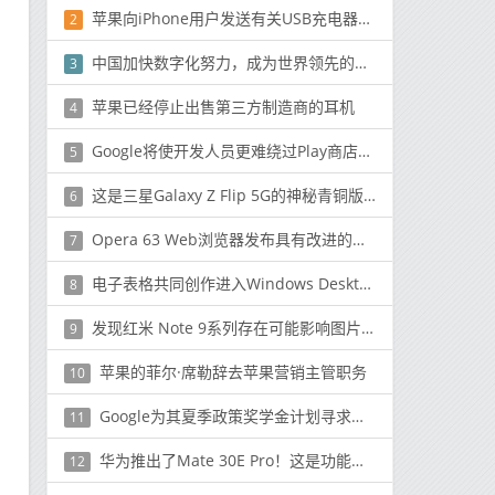
苹果向iPhone用户发送有关USB充电器使用情况的调查
2
中国加快数字化努力，成为世界领先的经济体
3
苹果已经停止出售第三方制造商的耳机
4
Google将使开发人员更难绕过Play商店30％的费用
5
这是三星Galaxy Z Flip 5G的神秘青铜版的360度视图
6
Opera 63 Web浏览器发布具有改进的私有浏览模式和书签
7
电子表格共同创作进入Windows Desktop上的Microsoft Excel
8
发现红米 Note 9系列存在可能影响图片质量的缺陷
9
苹果的菲尔·席勒辞去苹果营销主管职务
10
Google为其夏季政策奖学金计划寻求申请
11
华为推出了Mate 30E Pro！这是功能和详细信息
12