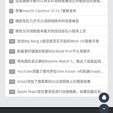
这些摄像头都可以将实时视频直播流式传输到您的智能手机
6
苹果macOS Catalina 10.15.7更新发布
7
微软现在几乎可以消除视频中的背景噪音
8
微信又内测新版本最大的改动会在小程序上否
9
恒宝Big Bang e是您甚至买不起的Wear OS智能手表
10
配备更好键盘的新款MacBook Pros不久将面市
11
带有圆形显示屏的Realme Watch S，推出了血氧监测仪
12
YouTube泄露了摩托罗拉One Fusion +的高通Snapdragon 730、5,000mAh电池和2020年6月发布日期
13
Gmail添加了搜索筹码以过滤网络上的搜索结果
14
Apple Maps现在要求您进行自我隔离，如果您最近去过国际旅行
15