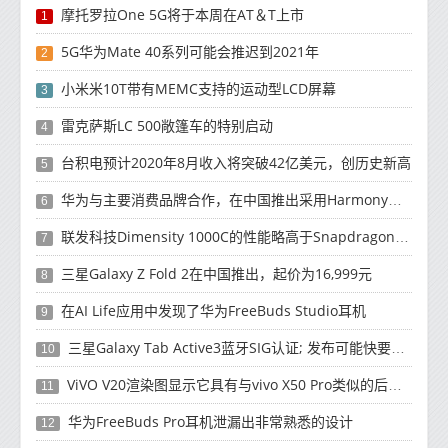
摩托罗拉One 5G将于本周在AT＆T上市
1
5G华为Mate 40系列可能会推迟到2021年
2
小米米10T带有MEMC支持的运动型LCD屏幕
3
雷克萨斯LC 500敞篷车的特别启动
4
台积电预计2020年8月收入将突破42亿美元，创历史新高
5
华为与主要消费品牌合作，在中国推出采用HarmonyOS 2.0的智能家居产品
6
联发科技Dimensity 1000C的性能略高于Snapdragon 765G
7
三星Galaxy Z Fold 2在中国推出，起价为16,999元
8
在AI Life应用中发现了华为FreeBuds Studio耳机
9
三星Galaxy Tab Active3蓝牙SIG认证; 发布可能快要结束了
10
ViVO V20渲染图显示它具有与vivo X50 Pro类似的后部设计
11
华为FreeBuds Pro耳机泄漏出非常熟悉的设计
12