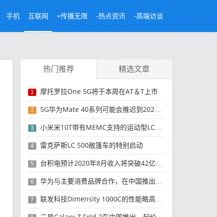
手机
互联网
+传播无限
-热点资讯
-高端访谈
热门推荐
精选文章
摩托罗拉One 5G将于本周在AT＆T上市
1
5G华为Mate 40系列可能会推迟到2021年
2
小米米10T带有MEMC支持的运动型LCD屏幕
3
雷克萨斯LC 500敞篷车的特别启动
4
台积电预计2020年8月收入将突破42亿美元，创历史新高
5
华为与主要消费品牌合作，在中国推出采用HarmonyOS 2.0的智能家居产品
6
联发科技Dimensity 1000C的性能略高于Snapdragon 765G
7
三星Galaxy Z Fold 2在中国推出，起价为16,999元