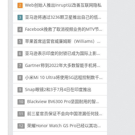
Web创始人推出Inrupt以改善互联网隐私
2
亚马逊将通过3236颗卫星推出自己的低成本互联网服务
3
Facebook挽救了取消视频业务的MTV节目
4
苹果首席运营官威廉姆斯（Williams）不会说5G 2020 iPhone 12型号是否会迟到
5
亚马逊表示印度的封锁已成为国际上影响最大的收入
6
Gartner称到2022年大多数智能手机将具有AI功能
7
小米Mi 10 Ultra将使用5G远程控制数千英里外的汽车
8
Snap眼镜2和3于7月4日在印度推出
9
Blackview BV6300 Pro坚固耐用的智能手机以199美元的折扣价提供
10
前三星官员保证不会向中国泄漏任何技术
11
荣耀Honor Watch GS Pro已经以其功能和价格向用户展示
12