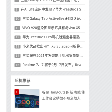
8
在AI Life应用中发现了华为FreeBuds Studio耳机
9
三星Galaxy Tab Active3蓝牙SIG认证; 发布可能快要结束了
10
ViVO V20渲染图显示它具有与vivo X50 Pro类似的后部设计
11
华为FreeBuds Pro耳机泄漏出非常熟悉的设计
12
小米优品推出Fimi X8 SE 2020可折叠无人机
13
三星将在2021年将智能手机出货量提高至3亿部
14
Realme 7、7i将于9月17日发布；Realme 7i的完整规格并导致泄漏
15
随机推荐
1
谷歌Hangouts的新功能使
工作会议稍微不那么烦人