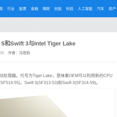
观
行业
股票
金融
理财
创投
科技
人工智能
汽车
房产
wift 3与Intel Tiger Lake
经网
作者：冯思韵
理器。代号为Tiger Lake，意味着OEM可以利用新的CPU
55)，Swift 3(SF313-53)和Swift 3(SF314-59)。