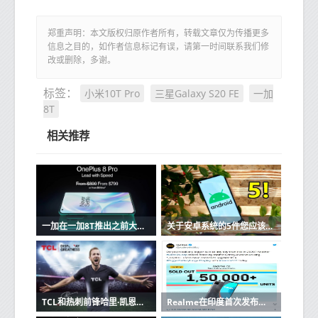
郑重声明：本文版权归原作者所有，转载文章仅为传播更多
信息之目的，如作者信息标记有误，请第一时间联系我们修
改或删除，多谢。
小米10T Pro
三星Galaxy S20 FE
一加
标签：
8T
相关推荐
一加在一加8T推出之前大幅削减一加8系列的价格
关于安卓系统的5件您应该不知道的事情
TCL和热刺前锋哈里·凯恩（Harry Kane）签约作为其品牌大使
Realme在印度首次发布的2分钟内售出了超过15万个C11单元