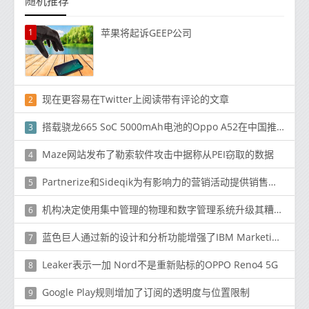
随机推荐
1
苹果将起诉GEEP公司
现在更容易在Twitter上阅读带有评论的文章
2
搭载骁龙665 SoC 5000mAh电池的Oppo A52在中国推出
3
Maze网站发布了勒索软件攻击中据称从PEI窃取的数据
4
Partnerize和Sideqik为有影响力的营销活动提供销售和收入衡量
5
机构决定使用集中管理的物理和数字管理系统升级其糟糕的IT
6
蓝色巨人通过新的设计和分析功能增强了IBM Marketing Cloud
7
Leaker表示一加 Nord不是重新贴标的OPPO Reno4 5G
8
Google Play规则增加了订阅的透明度与位置限制
9