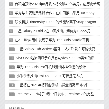
台积电预计2020年8月收入将突破42亿美元，创历史新高
5
华为与主要消费品牌合作，在中国推出采用HarmonyOS 2.0的智能家居产品
6
联发科技Dimensity 1000C的性能略高于Snapdragon 765G
7
三星Galaxy Z Fold 2在中国推出，起价为16,999元
8
在AI Life应用中发现了华为FreeBuds Studio耳机
9
三星Galaxy Tab Active3蓝牙SIG认证; 发布可能快要结束了
10
ViVO V20渲染图显示它具有与vivo X50 Pro类似的后部设计
11
华为FreeBuds Pro耳机泄漏出非常熟悉的设计
12
小米优品推出Fimi X8 SE 2020可折叠无人机
13
三星将在2021年将智能手机出货量提高至3亿部
14
Realme 7、7i将于9月17日发布；Realme 7i的完整规格并导致泄漏
15