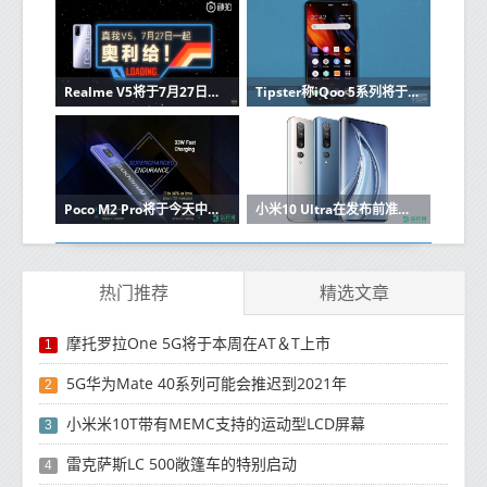
Realme V5将于7月27日发布，TENAA泄漏技巧主要规格
Tipster称iQoo 5系列将于本月推出
Poco M2 Pro将于今天中午通过Flipkart发售：印度价格，规格
小米10 Ultra在发布前准备了出色的功能
热门推荐
精选文章
摩托罗拉One 5G将于本周在AT＆T上市
1
5G华为Mate 40系列可能会推迟到2021年
2
小米米10T带有MEMC支持的运动型LCD屏幕
3
雷克萨斯LC 500敞篷车的特别启动
4