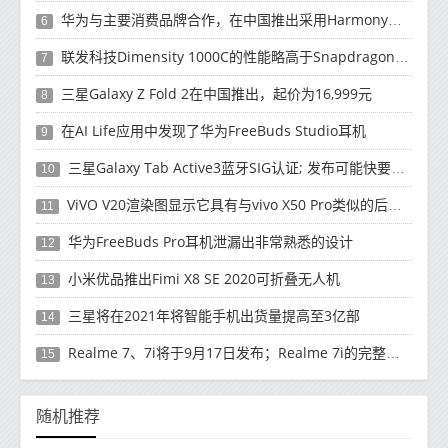
华为与主要消费品牌合作，在中国推出采用HarmonyOS 2.0的智能家居产品
6
联发科技Dimensity 1000C的性能略高于Snapdragon 765G
7
三星Galaxy Z Fold 2在中国推出，起价为16,999元
8
在AI Life应用中发现了华为FreeBuds Studio耳机
9
三星Galaxy Tab Active3蓝牙SIG认证; 发布可能快要结束了
10
ViVO V20渲染图显示它具有与vivo X50 Pro类似的后部设计
11
华为FreeBuds Pro耳机泄漏出非常熟悉的设计
12
小米优品推出Fimi X8 SE 2020可折叠无人机
13
三星将在2021年将智能手机出货量提高至3亿部
14
Realme 7、7i将于9月17日发布；Realme 7i的完整规格并导致泄漏
15
随机推荐