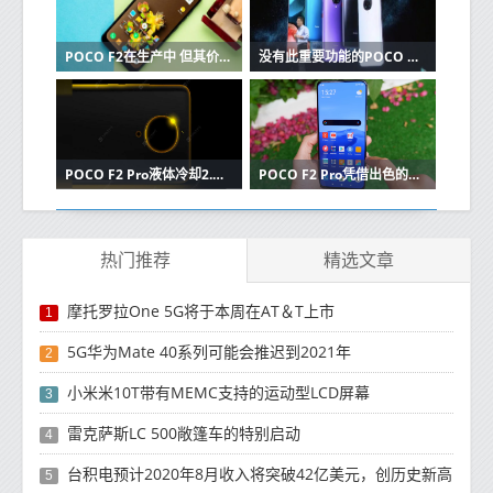
POCO F2在生产中 但其价格不会与POCO F1接近
没有此重要功能的POCO F2可能会在印​​度推出
POCO F2 Pro液体冷却2.0技术在5月12日发布之前得到确认
POCO F2 Pro凭借出色的色彩通过了耐久性测试
热门推荐
精选文章
摩托罗拉One 5G将于本周在AT＆T上市
1
5G华为Mate 40系列可能会推迟到2021年
2
小米米10T带有MEMC支持的运动型LCD屏幕
3
雷克萨斯LC 500敞篷车的特别启动
4
台积电预计2020年8月收入将突破42亿美元，创历史新高
5