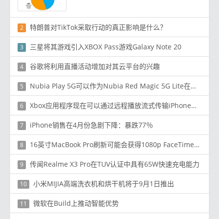
特朗普对TikTok采取行动的真正影响是什么？
2
三星将其游戏引入XBOX Pass游戏Galaxy Note 20
3
谷歌将利用直播活动增加对其云平台的兴趣
4
Nubia Play 5G可以作为Nubia Red Magic 5G Lite在全球市场推出
5
Xbox应用程序现在可以通过远程播放流式传输iPhone，iPad游戏
6
iPhone销售在4月份急剧下降：暴跌77％
7
16英寸MacBook Pro刷新可能会获得1080p FaceTime摄像头，升级的T3安全芯片等
8
传闻Realme X3 Pro在TUV认证中具有65W快速充电能力
9
小米MIJIA高端洗衣机和烘干机将于9月1日推出
10
微软在Build上推动智能优势
11