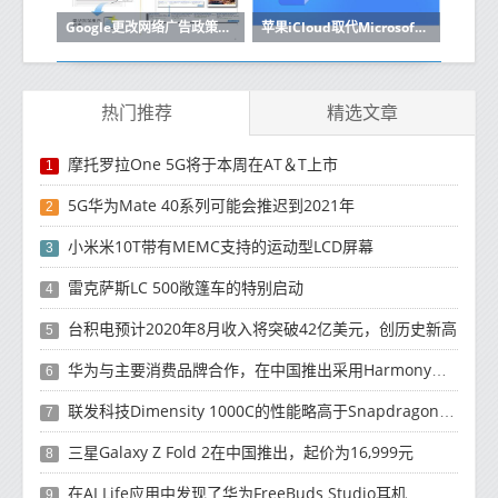
Google更改网络广告政策以符合欧盟的GDPR
苹果iCloud取代Microsoft Azure缺席Google Cloud
热门推荐
精选文章
摩托罗拉One 5G将于本周在AT＆T上市
1
5G华为Mate 40系列可能会推迟到2021年
2
小米米10T带有MEMC支持的运动型LCD屏幕
3
雷克萨斯LC 500敞篷车的特别启动
4
台积电预计2020年8月收入将突破42亿美元，创历史新高
5
华为与主要消费品牌合作，在中国推出采用HarmonyOS 2.0的智能家居产品
6
联发科技Dimensity 1000C的性能略高于Snapdragon 765G
7
三星Galaxy Z Fold 2在中国推出，起价为16,999元
8
在AI Life应用中发现了华为FreeBuds Studio耳机
9