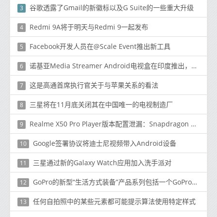
谷歌透露了Gmail的新徽标以及G Suite的一些重大升级
3
Redmi 9A将于明天与Redmi 9一起发布
4
Facebook开发人员在@Scale Event推出新工具
5
诺基亚Media Streamer Android电视盒在印度推出，价格为₹3,499（〜$ 46）
6
这是高通首席执行官关于与苹果关系的看法
7
三星将在11月底关闭其在中国唯一的电视制造厂
8
Realme X50 Pro Player版本配置泄漏：Snapdragon 865等
9
Google签署协议将迪士尼视频带入Android设备
10
三星通过新的Galaxy Watch应用加入洗手派对
11
GoPro的新型“生活方式装备”产品系列包括一个GoPro水壶和一个盖子
12
任何自拍照中的某些元素都可能提示算法使用特定样式
13