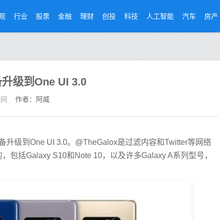
观
行业
股票
金融
理财
创投
科技
人工智能
汽车
房产
到One UI 3.0
经网
作者：阿威
ne UI 3.0。@TheGalox是过滤内容和Twitter等网络
alaxy S10和Note 10，以及许多Galaxy A系列型号，