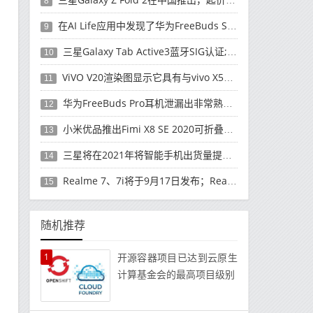
8
在AI Life应用中发现了华为FreeBuds Studio耳机
9
三星Galaxy Tab Active3蓝牙SIG认证; 发布可能快要结束了
10
ViVO V20渲染图显示它具有与vivo X50 Pro类似的后部设计
11
华为FreeBuds Pro耳机泄漏出非常熟悉的设计
12
小米优品推出Fimi X8 SE 2020可折叠无人机
13
三星将在2021年将智能手机出货量提高至3亿部
14
Realme 7、7i将于9月17日发布；Realme 7i的完整规格并导致泄漏
15
随机推荐
1
开源容器项目已达到云原生
计算基金会的最高项目级别