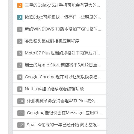
三星的Galaxy S21手机可能会有更大的相机模块
2
微软Edge可能很快，但存在一些明显的隐私问题
3
新的WINDOWS 10版本增加了GPU临时监控桌面重命名和设置更新
4
谷歌镜头集成到相机应用程序
5
Moto E7 Plus泄漏的规格对于预算友好的手机来说似乎很完美
6
瑞士的Apple Store商店将于5月12日重新开业
7
Google Chrome现在可以让您以隐身模式拍摄屏幕截图
8
Netflix添加了继续观看编辑功能
9
评测机械革命深海泰坦X8Ti Plus怎么样以及窄边框游戏本推荐
10
Google可能很快会在Messages应用中针对RCS聊天推出类似iMessage的反应
11
SpaceX忙碌的一年已经开始 向太空发射了60多颗Starlink卫星
12