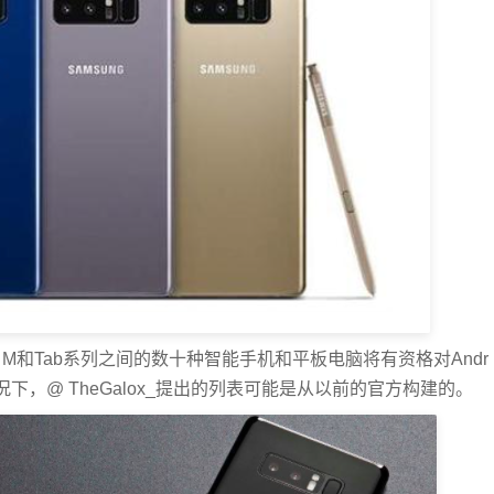
和A，M和Tab系列之间的数十种智能手机和平板电脑将有资格对Andr
下，@ TheGalox_提出的列表可能是从以前的官方构建的。