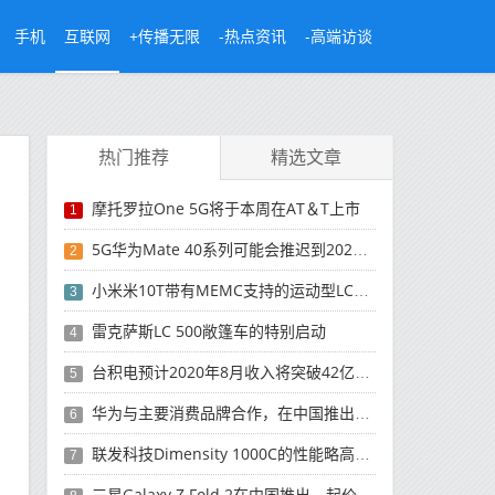
手机
互联网
+传播无限
-热点资讯
-高端访谈
热门推荐
精选文章
摩托罗拉One 5G将于本周在AT＆T上市
1
5G华为Mate 40系列可能会推迟到2021年
2
小米米10T带有MEMC支持的运动型LCD屏幕
3
雷克萨斯LC 500敞篷车的特别启动
4
台积电预计2020年8月收入将突破42亿美元，创历史新高
5
华为与主要消费品牌合作，在中国推出采用HarmonyOS 2.0的智能家居产品
6
联发科技Dimensity 1000C的性能略高于Snapdragon 765G
7
三星Galaxy Z Fold 2在中国推出，起价为16,999元