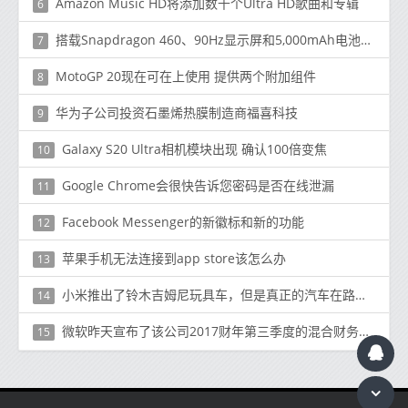
Amazon Music HD将添加数千个Ultra HD歌曲和专辑
6
搭载Snapdragon 460、90Hz显示屏和5,000mAh电池的OPPO A53正式发售。12,990
7
MotoGP 20现在可在上使用 提供两个附加组件
8
华为子公司投资石墨烯热膜制造商福喜科技
9
Galaxy S20 Ultra相机模块出现 确认100倍变焦
10
Google Chrome会很快告诉您密码是否在线泄漏
11
Facebook Messenger的新徽标和新的功能
12
苹果手机无法连接到app store该怎么办
13
小米推出了铃木吉姆尼玩具车，但是真正的汽车在路上吗？
14
微软昨天宣布了该公司2017财年第三季度的混合财务业绩
15