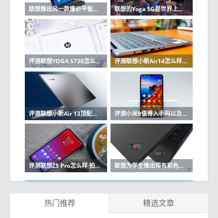
联想推出另一款廉价平板电脑 可用作智能显示器
联想的Yoga 5G是世界上第一台能够连接到5G网络的PC
评测联想YOGA S730怎么样以及惠普星14轻薄本值得入手吗
评测联想小新Air14怎么样以及顽石热血版YX570值得入手吗
评测联想小新Air 13顶配版怎么样以及Acer宏碁TravelMate X3410笔记本如何
评测小米9值得入手吗以及联想Z5s性价比如何
评测联想Z5 Pro怎么样 拍照性能欠佳
联想为学生推出带有彩色复古徽标的ThinkPad 11e Yoga 6th Gen
热门推荐
精选文章