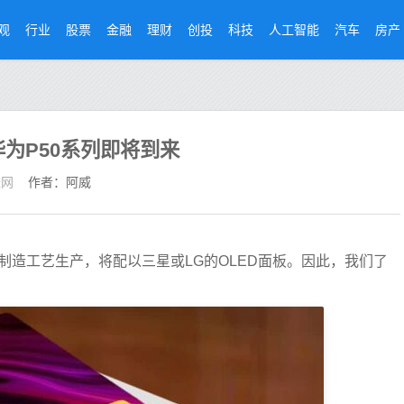
观
行业
股票
金融
理财
创投
科技
人工智能
汽车
房产
华为P50系列即将到来
经网
作者：阿威
纳米制造工艺生产，将配以三星或LG的OLED面板。因此，我们了