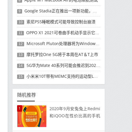
8
Google Stadia正在推出一项新功能，允许用户向朋友发送消息
9
索尼PS5睡眠模式可能导致控制台崩溃
10
OPPO X1 2021可卷曲手机动手显示它已经准备就绪
11
Microsoft Pluton处理器将为Windows PC带来额外的安全性
12
摩托罗拉One 5G将于本周在AT＆T上市
13
5G华为Mate 40系列可能会推迟到2021年
14
小米米10T带有MEMC支持的运动型LCD屏幕
15
随机推荐
1
2020年9月安兔兔上Redmi
和iQOO在性价比高的手机
中占主导地位