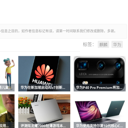
多信息之目的，如作者信息标记有误，请第一时间联系我们修改或删除，多谢。
麒麟
华为
标签：
华为StorySign使用AI将儿童读物翻译成手语
华为在新加坡启动AIoT创新训练营
华为P40 Pro Premium将加入P40和P40 Pro具有10倍变焦摄像头
华为通过在手机上预装应用来弥补Play商店的不足
评测炫龙耀7000轻薄游戏本怎么样以及华为MateBook 13如何
华为使用英特尔第10代核心CPU升级MateBook X Pro 2020