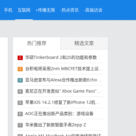
手机
互联网
+传播无限
-热点资讯
-高端访谈
热门推荐
精选文章
华硕Tinkerboard 2和2S的功能和参数
1
台积电将采用2nm MBCFET技术提上议事日程
2
亚马逊宣布与Alexa合作推出新款Echo Frames智能眼镜
3
索尼正在开发类似“ Xbox Game Pass”的服务
4
苹果iOS 14.2.1修复了新iPhone 12机型的主要错误
5
AOC正在推出新产品类别：游戏设备
6
华米推出了新款智能手表Zepp Z
7
Apple M1 MacBook Air的电池续航测试