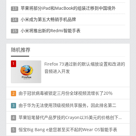
苹果将部分iPad和MacBook的组装迁移到中国境外
13
小米成为第五大畅销手机品牌
14
小米将推出新的Redmi智能手表
15
随机推荐
1
Firefox 73通过新的默认缩放设置和改进的
音频进入开发
由于冠状病毒被锁定三月份全球视频流增长了20％
2
由于华为无法使用顶级视频共享服务，因此排名第二
3
苹果铅笔替代产品罗技的Crayon以35美元的价格创下历史新低
4
恒宝Big Bang e是您甚至买不起的Wear OS智能手表
5