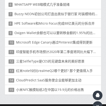
WHATSAPP WEB暗模式几乎准备就绪
6
Buzzy NEON初创公司打造出类似于银行家 时装模特的人造人
7
HPE Software和Micro Focus完成88亿美元的分拆合并
8
Oxigen Wallet余额也可以以要转移金额的1.95％的比率提取到银行
9
Microsoft Edge Canary通过Pinterest集成得到更新
10
印度智能手机市场预计2020年第二季度将同比大幅下降50.6％，预计下半年将恢复
11
三星SelfieType是CES的无键盘未来的美好愿景
12
红米note9对比realmeQ2哪个更好? 那个更值得入手
13
CloudPredict SaaS服务使企业能够更加主动
14
小米NFC触摸贴纸2在中国以19.9元的价格出售
15