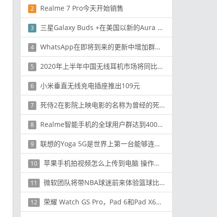
Realme 7 Pro今天开始销售
2
三星Galaxy Buds +在美国以新的Aura Blue颜色发售
3
WhatsApp在即将到来的更新中增加群组音频和视频通话限制
4
2020年上半年中国无线耳机市场将同比增长49％
5
小米垂直无线充电插座推出109元
6
死侍2在影院上映电影的名称为曾经的死侍并被称为PG-13
7
Realme智能手机的全球用户群达到4000万
8
联想的Yoga 5G是世界上第一台能够连接到5G网络的PC
9
苹果手机拍视频怎么上传到电脑 操作方法介绍
10
微软团队将带NBA球迷前来体验篮球比赛
11
荣耀 Watch GS Pro，Pad 6和Pad X6平板电脑在IFA 2020上发布
12