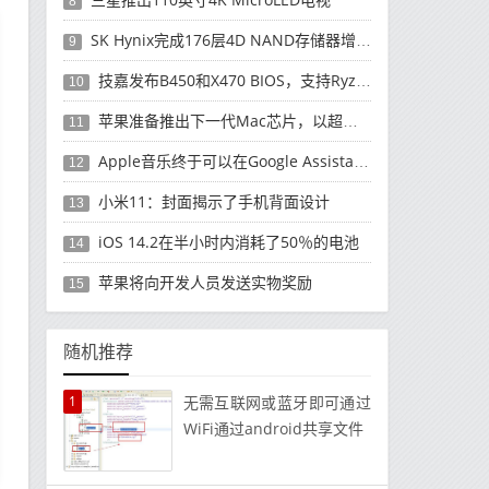
8
SK Hynix完成176层4D NAND存储器增强功能
9
技嘉发布B450和X470 BIOS，支持Ryzen 5000
10
苹果准备推出下一代Mac芯片，以超越高端PC
11
Apple音乐终于可以在Google Assistant智能扬声器使用了
12
小米11：封面揭示了手机背面设计
13
iOS 14.2在半小时内消耗了50％的电池
14
苹果将向开发人员发送实物奖励
15
随机推荐
1
无需互联网或蓝牙即可通过
WiFi通过android共享文件