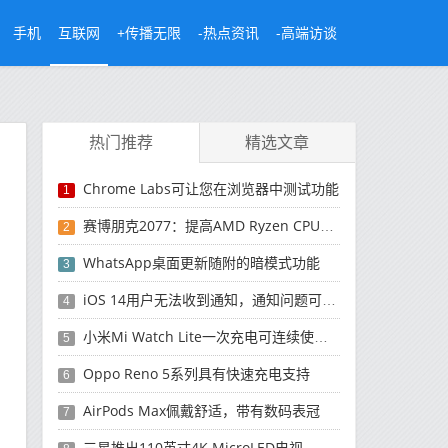
手机
互联网
+传播无限
-热点资讯
-高端访谈
热门推荐
精选文章
Chrome Labs可让您在浏览器中测试功能
1
赛博朋克2077：提高AMD Ryzen CPU的性能
2
WhatsApp桌面更新随附的暗模式功能
3
iOS 14用户无法收到通知，通知问题可能是由蓝牙引起的
4
小米Mi Watch Lite一次充电可连续使用9天
5
Oppo Reno 5系列具有快速充电支持
6
AirPods Max佩戴舒适，带有数码表冠
7
三星推出110英寸4K MicroLED电视