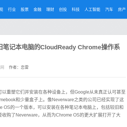
观
行业
股票
金融
理财
创投
科技
人工智能
汽车
房产
笔记本电脑的CloudReady Chrome操作系
经网
作者：恋雷
码性质可以重塑它们并安装在各种设备上，但Google从未真正认可甚至
ebook和少量盒子上。像Neverware之类的公司已经实现了这
hrome OS的一个版本，可以安装在各种笔记本电脑上，包括较旧和
收购了Neverware，从而为Chrome OS的更大扩展打开了大